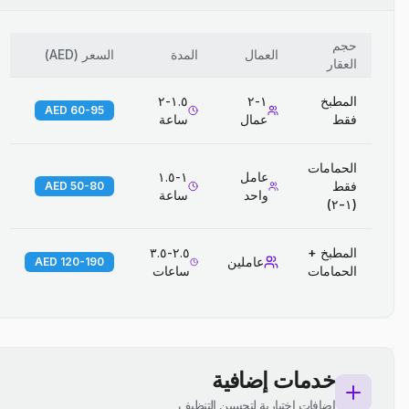
حجم
العمال
المدة
السعر
(
AED
)
العقار
المطبخ
١-٢
١.٥-٢
60-95 AED
فقط
عمال
ساعة
الحمامات
عامل
١-١.٥
فقط
50-80 AED
واحد
ساعة
(١-٢)
المطبخ +
٢.٥-٣.٥
عاملين
120-190 AED
الحمامات
ساعات
خدمات إضافية
إضافات اختيارية لتحسين التنظيف