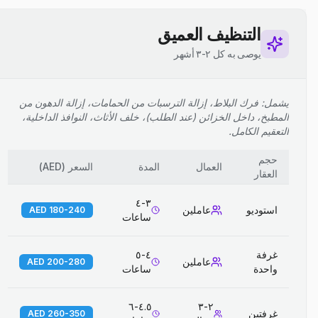
التنظيف العميق
يوصى به كل ٢-٣ أشهر
يشمل: فرك البلاط، إزالة الترسبات من الحمامات، إزالة الدهون من
المطبخ، داخل الخزائن (عند الطلب)، خلف الأثاث، النوافذ الداخلية،
التعقيم الكامل.
حجم
العمال
المدة
السعر
(
AED
)
العقار
٣-٤
استوديو
عاملين
180-240 AED
ساعات
غرفة
٤-٥
عاملين
200-280 AED
واحدة
ساعات
٤.٥-٦
٢-٣
غرفتين
260-350 AED