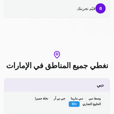
6
قيّم تجربتك
نغطي جميع المناطق
في
الإمارات
دبي
وسط دبي
دبي مارينا
جي بي آر
نخلة جميرا
الخليج التجاري
+
10