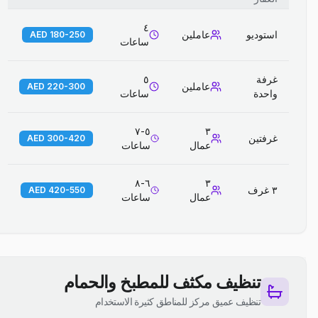
٤
استوديو
عاملين
180-250 AED
ساعات
غرفة
٥
عاملين
220-300 AED
واحدة
ساعات
٥-٧
٣
غرفتين
300-420 AED
عمال
ساعات
٦-٨
٣
٣ غرف
420-550 AED
عمال
ساعات
تنظيف مكثف للمطبخ والحمام
تنظيف عميق مركز للمناطق كثيرة الاستخدام