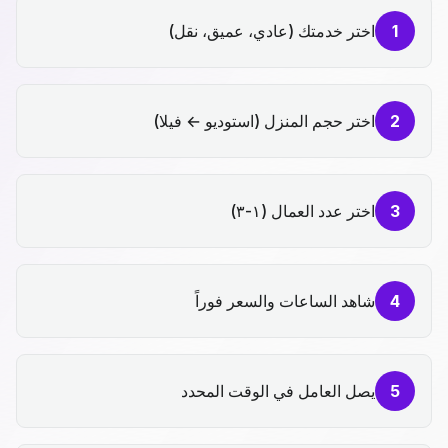
1
اختر خدمتك (عادي، عميق، نقل)
2
اختر حجم المنزل (استوديو ← فيلا)
3
اختر عدد العمال (١-٣)
4
شاهد الساعات والسعر فوراً
5
يصل العامل في الوقت المحدد