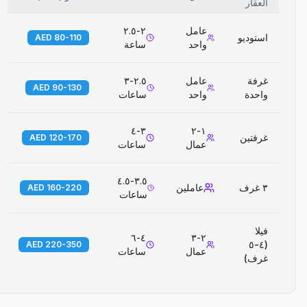
العقار
عامل
٢-٢.٥
استوديو
80-110 AED
واحد
ساعة
غرفة
عامل
٢.٥-٣
90-130 AED
واحدة
واحد
ساعات
٣-٤
١-٢
غرفتين
120-170 AED
عمال
ساعات
٣.٥-٤.٥
٣ غرف
عاملين
160-220 AED
ساعات
فيلا
٤-٦
٢-٣
(٤-٥
220-350 AED
عمال
ساعات
غرف)