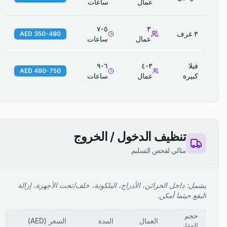
عمال
ساعات
٥-٧
٣
٣ غرف
350-480 AED
عمال
ساعات
فيلا
٣-٤
٦-٩
480-750 AED
كبيرة
عمال
ساعات
تنظيف الدخول / الخروج
مثالي لفحص التسليم
يشمل: داخل الخزائن، الأدراج، البلكونة، خلف/تحت الأجهزة، إزالة
البقع حيثما أمكن.
حجم
العمال
المدة
السعر
(
AED
)
العقار