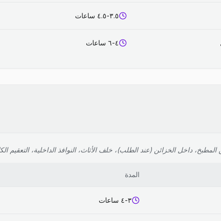
٣.٥-٤.٥ ساعات
٤-٦ ساعات
لمطبخ، داخل الخزائن (عند الطلب)، خلف الأثاث، النوافذ الداخلية، التعقيم الك
المدة
٣-٤ ساعات