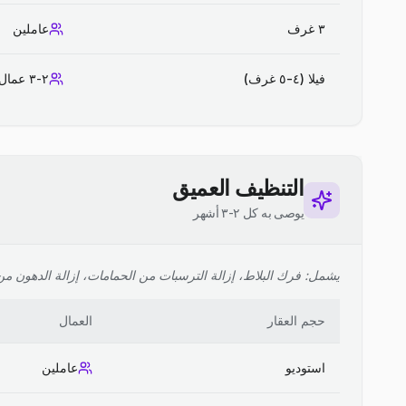
٣ غرف
عاملين
فيلا (٤-٥ غرف)
٢-٣ عمال
التنظيف العميق
يوصى به كل ٢-٣ أشهر
يشمل: فرك البلاط، إزالة الترسبات من الحمامات، إزالة الدهون من ا
حجم العقار
العمال
استوديو
عاملين