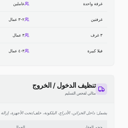
غرفة واحدة
عاملين
غرفتين
٢-٣ عمال
٣ غرف
٣ عمال
فيلا كبيرة
٣-٤ عمال
تنظيف الدخول / الخروج
مثالي لفحص التسليم
يشمل: داخل الخزائن، الأدراج، البلكونة، خلف/تحت الأجهزة، إزالة ا
حجم العقار
العمال