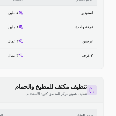
استوديو
عاملين
غرفة واحدة
عاملين
غرفتين
٣ عمال
٣ غرف
٣ عمال
تنظيف مكثف للمطبخ والحمام
تنظيف عميق مركز للمناطق كثيرة الاستخدام
حجم العقار
ال