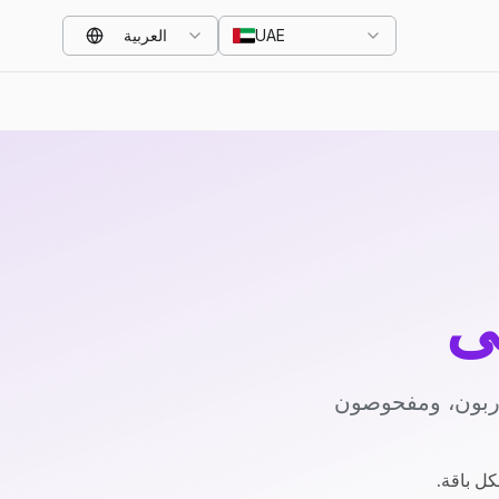
UAE
العربية
ي
دربون، ومفحوصون
كل باقة.