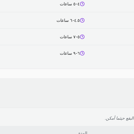
٤-٥ ساعات
٤.٥-٦ ساعات
٥-٧ ساعات
٦-٩ ساعات
لبقع حيثما أمكن.
المدة