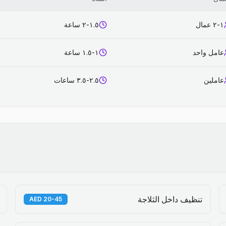
١-٢ عمال
١.٥-٢ ساعة
عامل واحد
١-١.٥ ساعة
عاملين
٢.٥-٣.٥ ساعات
تنظيف داخل الثلاجة
20-45 AED