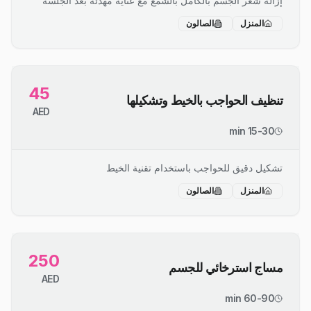
إزالة شعر الجسم بالكامل بالشمع مع عناية مهدئة بعد الجلسة
المنزل
الصالون
45
تنظيف الحواجب بالخيط وتشكيلها
AED
15-30 min
تشكيل دقيق للحواجب باستخدام تقنية الخيط
المنزل
الصالون
250
مساج استرخائي للجسم
AED
60-90 min