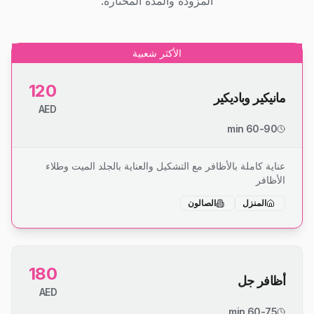
المزودة والمدة المختارة.
الأكثر شعبية
120
مانيكير وباديكير
AED
60-90 min
عناية كاملة بالأظافر مع التشكيل والعناية بالجلد الميت وطلاء
الأظافر
المنزل
الصالون
180
أظافر جل
AED
60-75 min