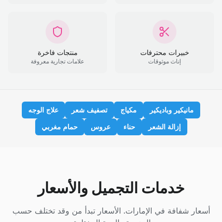
خبيرات محترفات
منتجات فاخرة
إناث موثوقات
علامات تجارية معروفة
مانيكير وباديكير
مكياج
تصفيف شعر
علاج الوجه
إزالة الشعر
حناء
عروس
حمام مغربي
خدمات التجميل والأسعار
أسعار شفافة في الإمارات. الأسعار تبدأ من وقد تختلف حسب