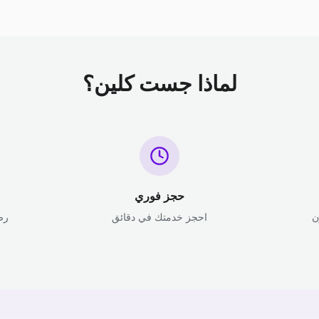
لماذا جست كلين؟
حجز فوري
ن
احجز خدمتك في دقائق
رض