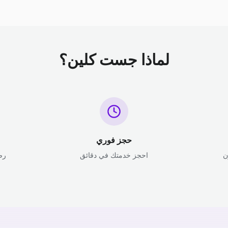
لماذا جست كلين؟
حجز فوري
ن
احجز خدمتك في دقائق
رض