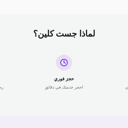
لماذا جست كلين؟
حجز فوري
ن
احجز خدمتك في دقائق
رض