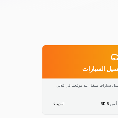
يل السيارات
يل سيارات متنقل عند موقعك في قلالي
أ من
5
BD
المزيد