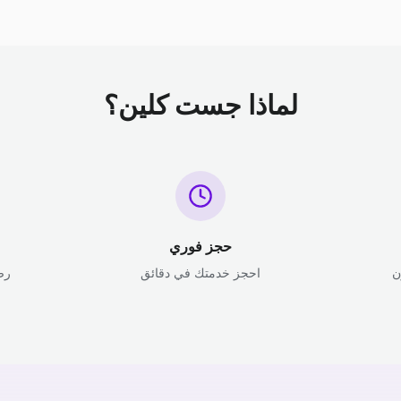
لماذا جست كلين؟
حجز فوري
ن
احجز خدمتك في دقائق
رض