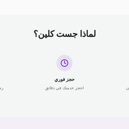
لماذا جست كلين؟
حجز فوري
ن
احجز خدمتك في دقائق
رض