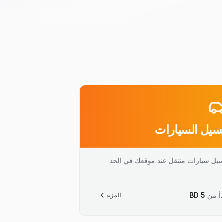
يل السيارات
يل سيارات متنقل عند موقعك في الحد
أ من
5
BD
المزيد