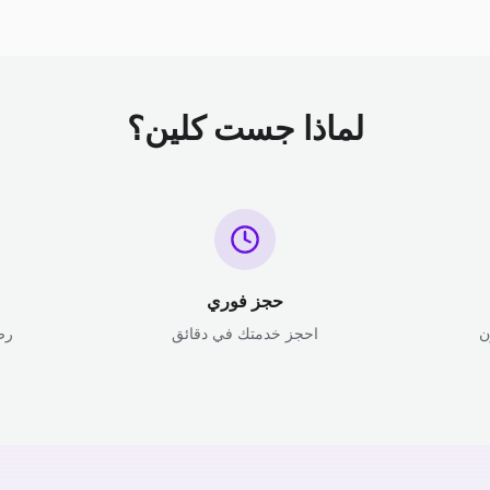
لماذا جست كلين؟
حجز فوري
ن
احجز خدمتك في دقائق
رض