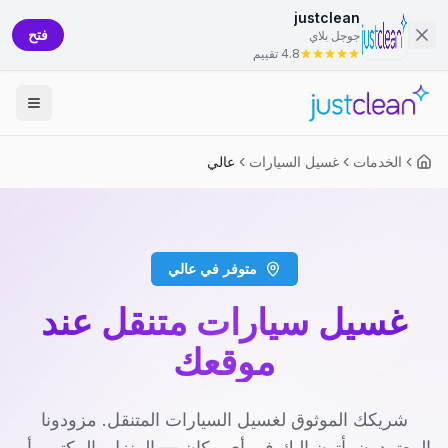
justclean
فتح
جوجل بلاي
4.8 تقييم
الخدمات
غسيل السيارات
عالي
متوفر في عالي
غسيل سيارات متنقل عند
موقعك
شريكك الموثوق لغسيل السيارات المتنقل. مزودونا
المعتمدون يأتون إليك في أي مكان — المنزل، المكتب، أو