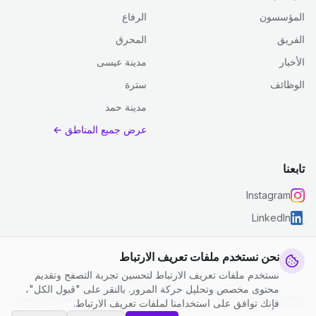
المؤسسون
الرفاع
الفريق
المحرق
الأخبار
مدينة عيسى
الوظائف
سترة
مدينة حمد
عرض جميع المناطق ←
تابعنا
Instagram
LinkedIn
نحن نستخدم ملفات تعريف الارتباط
نستخدم ملفات تعريف الارتباط لتحسين تجربة التصفح وتقديم
© 2026 جست كلين. جميع الحقوق محفوظة.
محتوى مخصص وتحليل حركة المرور. بالنقر على "قبول الكل"،
إعدادات ملفات تعريف الارتباط
|
الشروط والأحكام
|
سياسة الخصوصية
فإنك توافق على استخدامنا لملفات تعريف الارتباط.