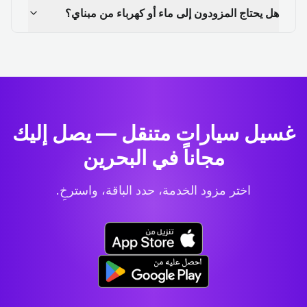
هل يحتاج المزودون إلى ماء أو كهرباء من مبناي؟
غسيل سيارات متنقل — يصل إليك
مجاناً في البحرين
اختر مزود الخدمة، حدد الباقة، واسترخِ.