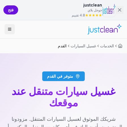
justclean
فتح
جوجل بلاي
4.8 تقييم
الخدمات
غسيل السيارات
القدم
متوفر في القدم
غسيل سيارات متنقل عند
موقعك
شريكك الموثوق لغسيل السيارات المتنقل. مزودونا
المعتمدون يأتون إليك في أي مكان — المنزل، المكتب، أو