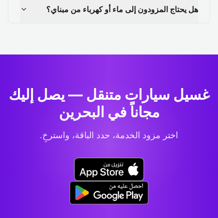
هل يحتاج المزودون إلى ماء أو كهرباء من مبناي؟
غسيل سيارات متنقل — يصل إليك
مجاناً في البحرين
اختر مزود الخدمة، حدد الباقة، واسترخِ.