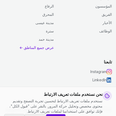
المؤسسون
الرفاع
الفريق
المحرق
الأخبار
مدينة عيسى
الوظائف
سترة
مدينة حمد
عرض جميع المناطق ←
تابعنا
Instagram
LinkedIn
نحن نستخدم ملفات تعريف الارتباط
نستخدم ملفات تعريف الارتباط لتحسين تجربة التصفح وتقديم
© 2026 جست كلين. جميع الحقوق محفوظة.
محتوى مخصص وتحليل حركة المرور. بالنقر على "قبول الكل"،
إعدادات ملفات تعريف الارتباط
|
الشروط والأحكام
|
سياسة الخصوصية
فإنك توافق على استخدامنا لملفات تعريف الارتباط.