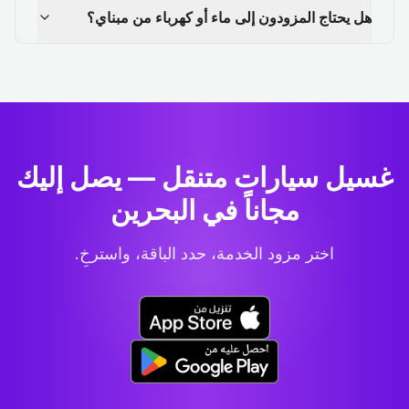
هل يحتاج المزودون إلى ماء أو كهرباء من مبناي؟
غسيل سيارات متنقل — يصل إليك
مجاناً في البحرين
اختر مزود الخدمة، حدد الباقة، واسترخِ.