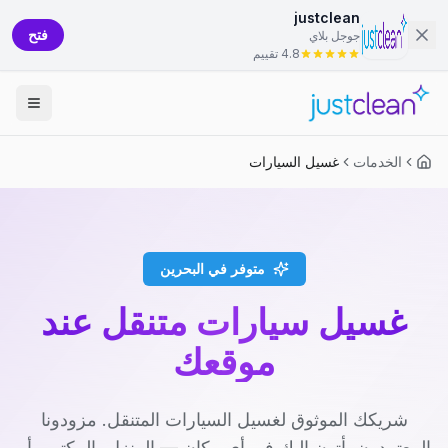
justclean
فتح
جوجل بلاي
4.8 تقييم
الخدمات
غسيل السيارات
متوفر في البحرين
غسيل سيارات متنقل عند
موقعك
شريكك الموثوق لغسيل السيارات المتنقل. مزودونا
المعتمدون يأتون إليك في أي مكان — المنزل، المكتب، أو