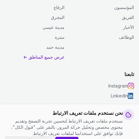
المؤسسون
الرفاع
الفريق
المحرق
الأخبار
مدينة عيسى
الوظائف
سترة
مدينة حمد
عرض جميع المناطق ←
تابعنا
Instagram
LinkedIn
نحن نستخدم ملفات تعريف الارتباط
نستخدم ملفات تعريف الارتباط لتحسين تجربة التصفح وتقديم
© 2026 جست كلين. جميع الحقوق محفوظة.
محتوى مخصص وتحليل حركة المرور. بالنقر على "قبول الكل"،
إعدادات ملفات تعريف الارتباط
|
الشروط والأحكام
|
سياسة الخصوصية
فإنك توافق على استخدامنا لملفات تعريف الارتباط.