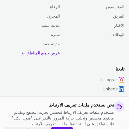
المؤسسون
الرفاع
الفريق
المحرق
الأخبار
مدينة عيسى
الوظائف
سترة
مدينة حمد
عرض جميع المناطق ←
تابعنا
Instagram
LinkedIn
نحن نستخدم ملفات تعريف الارتباط
نستخدم ملفات تعريف الارتباط لتحسين تجربة التصفح وتقديم
© 2026 جست كلين. جميع الحقوق محفوظة.
محتوى مخصص وتحليل حركة المرور. بالنقر على "قبول الكل"،
إعدادات ملفات تعريف الارتباط
|
الشروط والأحكام
|
سياسة الخصوصية
فإنك توافق على استخدامنا لملفات تعريف الارتباط.