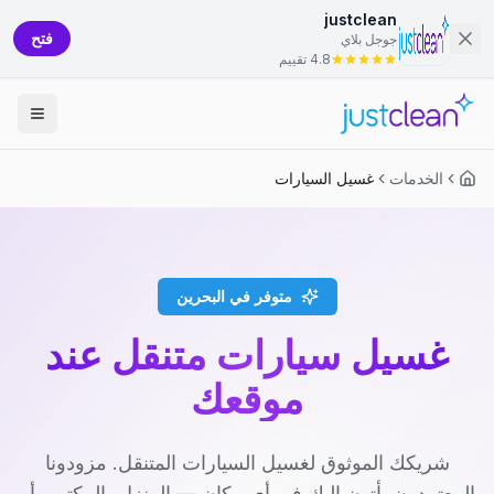
justclean
فتح
جوجل بلاي
4.8 تقييم
الخدمات
غسيل السيارات
متوفر في البحرين
غسيل سيارات متنقل عند
موقعك
شريكك الموثوق لغسيل السيارات المتنقل. مزودونا
المعتمدون يأتون إليك في أي مكان — المنزل، المكتب، أو