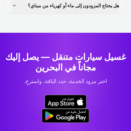
هل يحتاج المزودون إلى ماء أو كهرباء من مبناي؟
غسيل سيارات متنقل — يصل إليك
مجاناً في البحرين
اختر مزود الخدمة، حدد الباقة، واسترخِ.