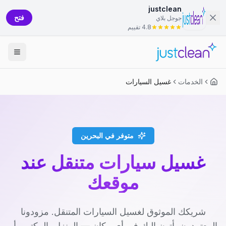
justclean
فتح
جوجل بلاي
4.8 تقييم
الخدمات
غسيل السيارات
متوفر في البحرين
غسيل سيارات متنقل عند
موقعك
شريكك الموثوق لغسيل السيارات المتنقل. مزودونا
المعتمدون يأتون إليك في أي مكان — المنزل، المكتب، أو