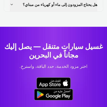
هل يحتاج المزودون إلى ماء أو كهرباء من مبناي؟
غسيل سيارات متنقل — يصل إليك
مجاناً في البحرين
اختر مزود الخدمة، حدد الباقة، واسترخِ.