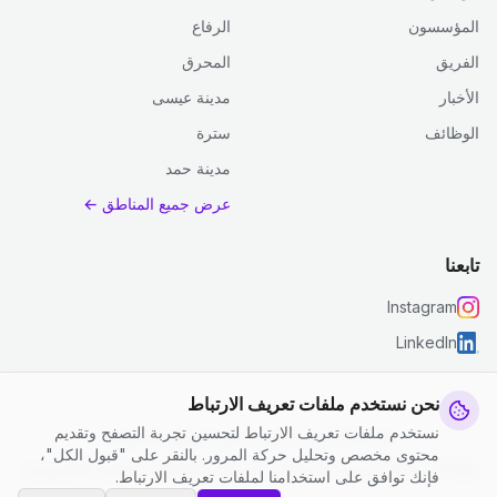
المؤسسون
الرفاع
الفريق
المحرق
الأخبار
مدينة عيسى
الوظائف
سترة
مدينة حمد
عرض جميع المناطق ←
تابعنا
Instagram
LinkedIn
نحن نستخدم ملفات تعريف الارتباط
نستخدم ملفات تعريف الارتباط لتحسين تجربة التصفح وتقديم
© 2026 جست كلين. جميع الحقوق محفوظة.
محتوى مخصص وتحليل حركة المرور. بالنقر على "قبول الكل"،
إعدادات ملفات تعريف الارتباط
|
الشروط والأحكام
|
سياسة الخصوصية
فإنك توافق على استخدامنا لملفات تعريف الارتباط.