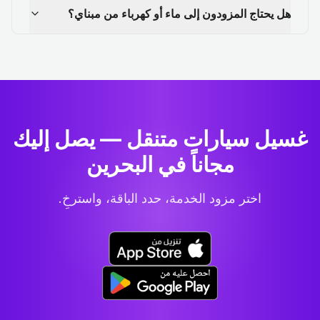
هل يحتاج المزودون إلى ماء أو كهرباء من مبناي؟
غسيل سيارات متنقل — يصل إليك
مجاناً في البحرين
اختر مزود الخدمة، حدد الباقة، واسترخِ.