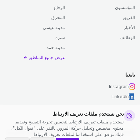
المؤسسون
الرفاع
الفريق
المحرق
الأخبار
مدينة عيسى
الوظائف
سترة
مدينة حمد
عرض جميع المناطق ←
تابعنا
Instagram
LinkedIn
نحن نستخدم ملفات تعريف الارتباط
نستخدم ملفات تعريف الارتباط لتحسين تجربة التصفح وتقديم
© 2026 جست كلين. جميع الحقوق محفوظة.
محتوى مخصص وتحليل حركة المرور. بالنقر على "قبول الكل"،
إعدادات ملفات تعريف الارتباط
|
الشروط والأحكام
|
سياسة الخصوصية
فإنك توافق على استخدامنا لملفات تعريف الارتباط.