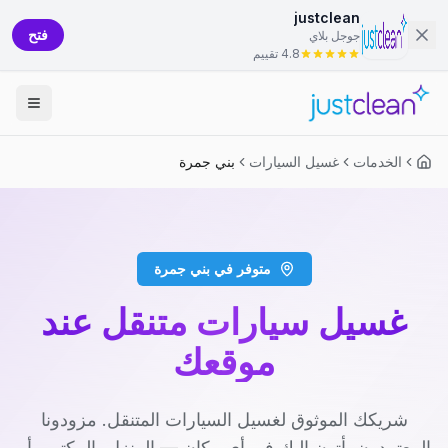
justclean
فتح
جوجل بلاي
4.8 تقييم
الخدمات
غسيل السيارات
بني جمرة
متوفر في بني جمرة
غسيل سيارات متنقل عند
موقعك
شريكك الموثوق لغسيل السيارات المتنقل. مزودونا
المعتمدون يأتون إليك في أي مكان — المنزل، المكتب، أو