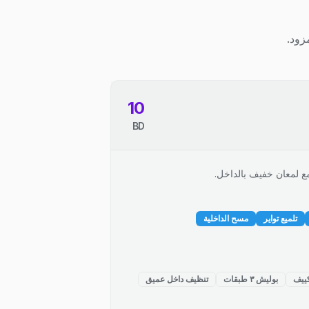
زود.
10
BD
ع لمعان خفيف بالداخل.
تلميع تواير
مسح الداخلية
ييف
بوليش ٣ طبقات
تنظيف داخل عميق