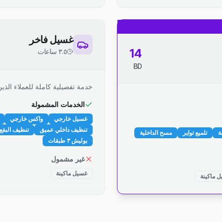
غسيل فاخر
14
٣.٥ ساعات
BD
خدمة تفصيلية كاملة للعملاء الذين
الخدمات المشمولة
غسيل خارجي
واكس خارجي
تنظيف داخلي عميق
تنظيف البقع 
ة
تلميع تواير
مسح الداخلية
بوليش ٣ طبقات
غير مشمول
غسيل ماكينة
 ماكينة