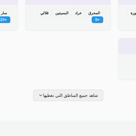
ورة
المحرق
عراد
البسيتين
قلالي
سار
25
+
9
+
شاهد جميع المناطق التي نغطيها