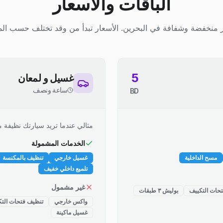
الباقات والأسعار
 منخفضة وشفافة في البحرين. الأسعار تبدأ من وقد تختلف حسب الم
5
غسيل و لمعان
ساعة ونصف
BD
مثالي عندما تريد سيارتك نظيفة م
الخدمات المشمولة
مسح الداخلية
غسيل خارجي
تنظيف بالمكنسة
تلميع داخلي خفيف
غير مشمول
حات التكييف
بوليش ٣ طبقات
واكس خارجي
تنظيف فتحات التك
غسيل ماكينة