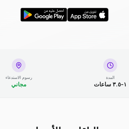
المدة
رسوم الاستدعاء
١-٣.٥ ساعات
مجاني