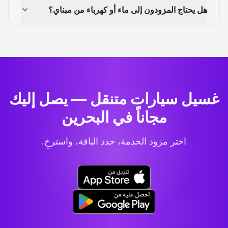
هل يحتاج المزودون إلى ماء أو كهرباء من مبناي؟
غسيل سيارات متنقل — يصل إليك
مجاناً في البحرين
اختر مزود الخدمة، حدد الباقة، واسترخِ.