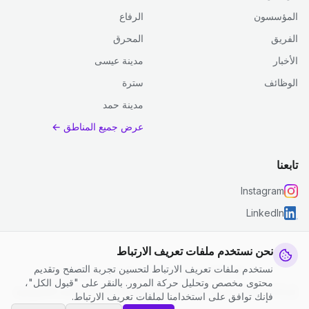
المؤسسون
الرفاع
الفريق
المحرق
الأخبار
مدينة عيسى
الوظائف
سترة
مدينة حمد
عرض جميع المناطق ←
تابعنا
Instagram
LinkedIn
نحن نستخدم ملفات تعريف الارتباط
نستخدم ملفات تعريف الارتباط لتحسين تجربة التصفح وتقديم
© 2026 جست كلين. جميع الحقوق محفوظة.
محتوى مخصص وتحليل حركة المرور. بالنقر على "قبول الكل"،
إعدادات ملفات تعريف الارتباط
|
الشروط والأحكام
|
سياسة الخصوصية
فإنك توافق على استخدامنا لملفات تعريف الارتباط.