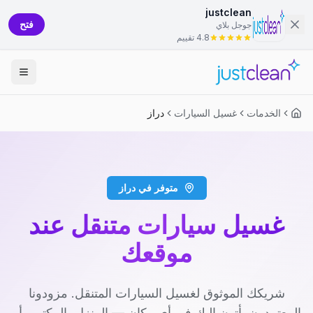
justclean
فتح
جوجل بلاي
4.8 تقييم
الخدمات
غسيل السيارات
دراز
متوفر في دراز
غسيل سيارات متنقل عند
موقعك
شريكك الموثوق لغسيل السيارات المتنقل. مزودونا
المعتمدون يأتون إليك في أي مكان — المنزل، المكتب، أو