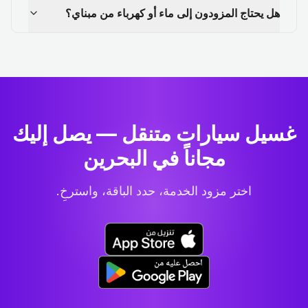
هل يحتاج المزودون إلى ماء أو كهرباء من مبناي؟
غسيل سيارات متنقل — يصل إليك
مجاناً في البحرين
اختر مزود الخدمة، حدد الباقة، واسترخِ.