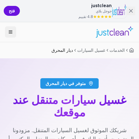
justclean
فتح
جوجل بلاي
4.8 تقييم
الخدمات
غسيل السيارات
ديار المحرق
متوفر في ديار المحرق
غسيل سيارات متنقل عند
موقعك
شريكك الموثوق لغسيل السيارات المتنقل. مزودونا
المعتمدون يأتون إليك في أي مكان — المنزل، المكتب، أو