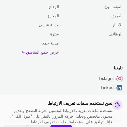
المؤسسون
الرفاع
الفريق
المحرق
الأخبار
مدينة عيسى
الوظائف
سترة
مدينة حمد
عرض جميع المناطق ←
تابعنا
Instagram
LinkedIn
نحن نستخدم ملفات تعريف الارتباط
نستخدم ملفات تعريف الارتباط لتحسين تجربة التصفح وتقديم
© 2026 جست كلين. جميع الحقوق محفوظة.
محتوى مخصص وتحليل حركة المرور. بالنقر على "قبول الكل"،
إعدادات ملفات تعريف الارتباط
|
الشروط والأحكام
|
سياسة الخصوصية
فإنك توافق على استخدامنا لملفات تعريف الارتباط.