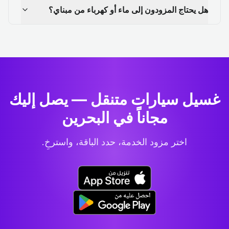
هل يحتاج المزودون إلى ماء أو كهرباء من مبناي؟
غسيل سيارات متنقل — يصل إليك
مجاناً في البحرين
اختر مزود الخدمة، حدد الباقة، واسترخِ.