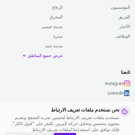
المؤسسون
الرفاع
الفريق
المحرق
الأخبار
مدينة عيسى
الوظائف
سترة
مدينة حمد
عرض جميع المناطق ←
تابعنا
Instagram
LinkedIn
نحن نستخدم ملفات تعريف الارتباط
نستخدم ملفات تعريف الارتباط لتحسين تجربة التصفح وتقديم
© 2026 جست كلين. جميع الحقوق محفوظة.
محتوى مخصص وتحليل حركة المرور. بالنقر على "قبول الكل"،
إعدادات ملفات تعريف الارتباط
|
الشروط والأحكام
|
سياسة الخصوصية
فإنك توافق على استخدامنا لملفات تعريف الارتباط.