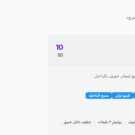
زود.
10
BD
ع لمعان خفيف بالداخل.
تلميع تواير
مسح الداخلية
ييف
بوليش ٣ طبقات
تنظيف داخل عميق