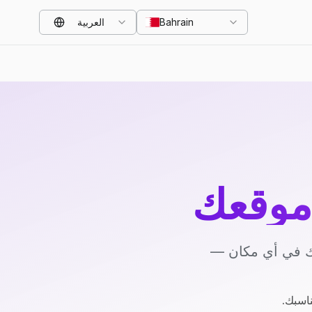
Bahrain
العربية
موقعك
يك في أي مكان —
ناسبك.