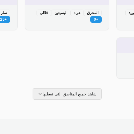
ورة
المحرق
عراد
البسيتين
قلالي
سار
25
+
9
+
شاهد جميع المناطق التي نغطيها