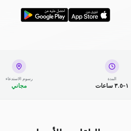
المدة
رسوم الاستدعاء
١-٣.٥ ساعات
مجاني