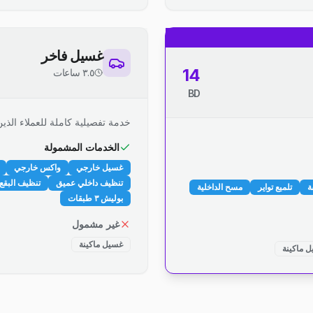
غسيل فاخر
14
٣.٥ ساعات
BD
خدمة تفصيلية كاملة للعملاء الذين
الخدمات المشمولة
غسيل خارجي
واكس خارجي
تنظيف داخلي عميق
تنظيف البقع 
ة
تلميع تواير
مسح الداخلية
بوليش ٣ طبقات
غير مشمول
غسيل ماكينة
 ماكينة