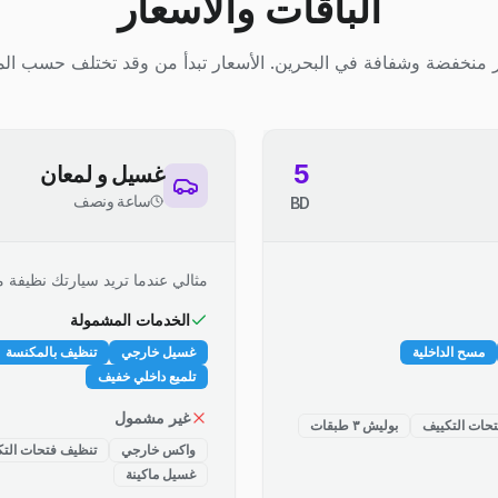
الباقات والأسعار
 منخفضة وشفافة في البحرين. الأسعار تبدأ من وقد تختلف حسب الم
5
غسيل و لمعان
ساعة ونصف
BD
مثالي عندما تريد سيارتك نظيفة م
الخدمات المشمولة
مسح الداخلية
غسيل خارجي
تنظيف بالمكنسة
تلميع داخلي خفيف
غير مشمول
حات التكييف
بوليش ٣ طبقات
واكس خارجي
تنظيف فتحات التك
غسيل ماكينة