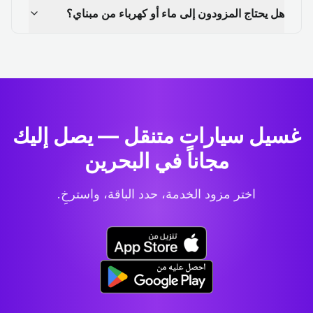
هل يحتاج المزودون إلى ماء أو كهرباء من مبناي؟
غسيل سيارات متنقل — يصل إليك
مجاناً في البحرين
اختر مزود الخدمة، حدد الباقة، واسترخِ.