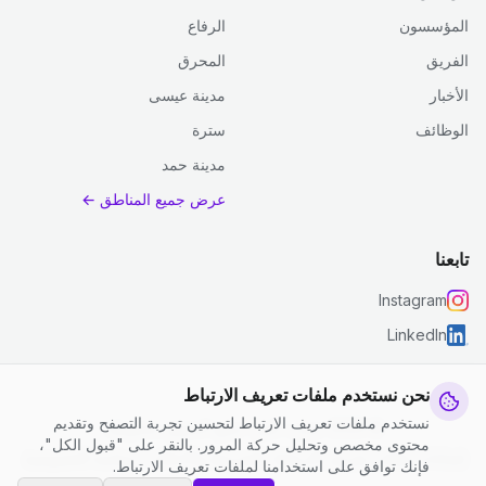
المؤسسون
الرفاع
الفريق
المحرق
الأخبار
مدينة عيسى
الوظائف
سترة
مدينة حمد
عرض جميع المناطق ←
تابعنا
Instagram
LinkedIn
نحن نستخدم ملفات تعريف الارتباط
نستخدم ملفات تعريف الارتباط لتحسين تجربة التصفح وتقديم
© 2026 جست كلين. جميع الحقوق محفوظة.
محتوى مخصص وتحليل حركة المرور. بالنقر على "قبول الكل"،
إعدادات ملفات تعريف الارتباط
|
الشروط والأحكام
|
سياسة الخصوصية
فإنك توافق على استخدامنا لملفات تعريف الارتباط.