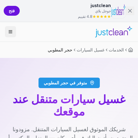
justclean
فتح
جوجل بلاي
4.8 تقييم
الخدمات
غسيل السيارات
حجر المطوبي
متوفر في حجر المطوبي
غسيل سيارات متنقل عند
موقعك
شريكك الموثوق لغسيل السيارات المتنقل. مزودونا
المعتمدون يأتون إليك في أي مكان — المنزل، المكتب، أو