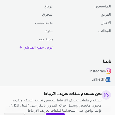
المؤسسون
الرفاع
الفريق
المحرق
الأخبار
مدينة عيسى
الوظائف
سترة
مدينة حمد
عرض جميع المناطق ←
تابعنا
Instagram
LinkedIn
نحن نستخدم ملفات تعريف الارتباط
نستخدم ملفات تعريف الارتباط لتحسين تجربة التصفح وتقديم
© 2026 جست كلين. جميع الحقوق محفوظة.
محتوى مخصص وتحليل حركة المرور. بالنقر على "قبول الكل"،
إعدادات ملفات تعريف الارتباط
|
الشروط والأحكام
|
سياسة الخصوصية
فإنك توافق على استخدامنا لملفات تعريف الارتباط.