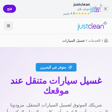
justclean
فتح
جوجل بلاي
4.8 تقييم
الخدمات
غسيل السيارات
متوفر في البحرين
غسيل سيارات متنقل عند
موقعك
شريكك الموثوق لغسيل السيارات المتنقل. مزودونا
المعتمدون يأتون إليك في أي مكان — المنزل، المكتب، أو