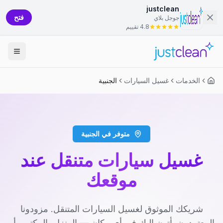
justclean
فتح
جوجل بلاي
4.8 تقييم
الخدمات
غسيل السيارات
الجنبية
متوفر في الجنبية
غسيل سيارات متنقل عند
موقعك
شريكك الموثوق لغسيل السيارات المتنقل. مزودونا
المعتمدون يأتون إليك في أي مكان — المنزل، المكتب، أو