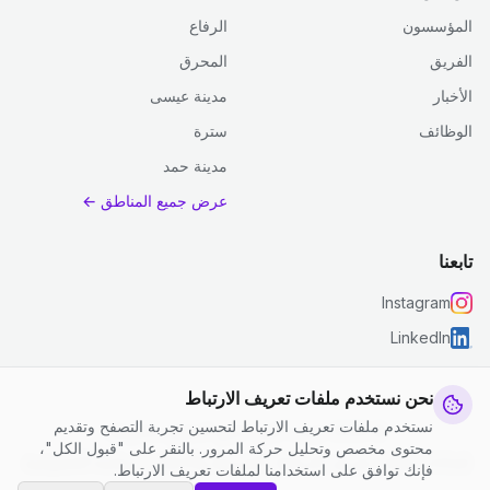
المؤسسون
الرفاع
الفريق
المحرق
الأخبار
مدينة عيسى
الوظائف
سترة
مدينة حمد
عرض جميع المناطق ←
تابعنا
Instagram
LinkedIn
نحن نستخدم ملفات تعريف الارتباط
نستخدم ملفات تعريف الارتباط لتحسين تجربة التصفح وتقديم
© 2026 جست كلين. جميع الحقوق محفوظة.
محتوى مخصص وتحليل حركة المرور. بالنقر على "قبول الكل"،
إعدادات ملفات تعريف الارتباط
|
الشروط والأحكام
|
سياسة الخصوصية
فإنك توافق على استخدامنا لملفات تعريف الارتباط.