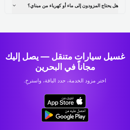
هل يحتاج المزودون إلى ماء أو كهرباء من مبناي؟
غسيل سيارات متنقل — يصل إليك
مجاناً في البحرين
اختر مزود الخدمة، حدد الباقة، واسترخِ.