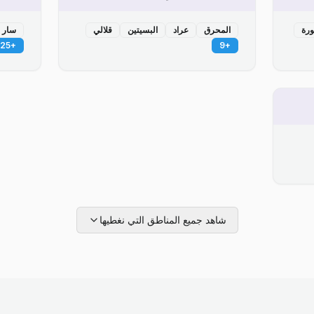
ورة
المحرق
عراد
البسيتين
قلالي
سار
25
+
9
+
شاهد جميع المناطق التي نغطيها