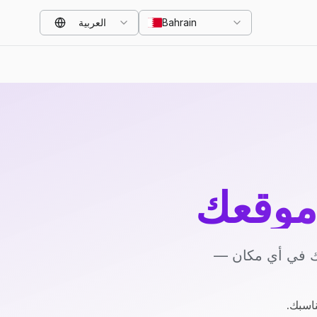
Bahrain
العربية
موقعك
يك في أي مكان —
ناسبك.