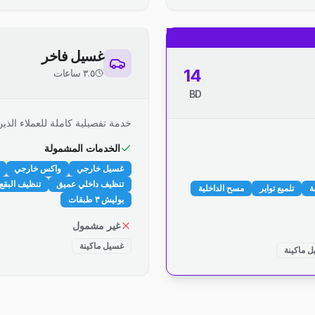
غسيل فاخر
14
٣.٥ ساعات
BD
خدمة تفصيلية كاملة للعملاء الذين
الخدمات المشمولة
غسيل خارجي
واكس خارجي
تنظيف داخلي عميق
تنظيف البقع 
ة
تلميع تواير
مسح الداخلية
بوليش ٣ طبقات
غير مشمول
غسيل ماكينة
 ماكينة