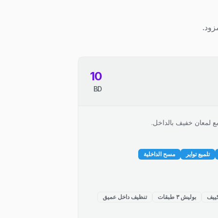
زود.
10
BD
ع لمعان خفيف بالداخل.
تلميع تواير
مسح الداخلية
ييف
بوليش ٣ طبقات
تنظيف داخل عميق