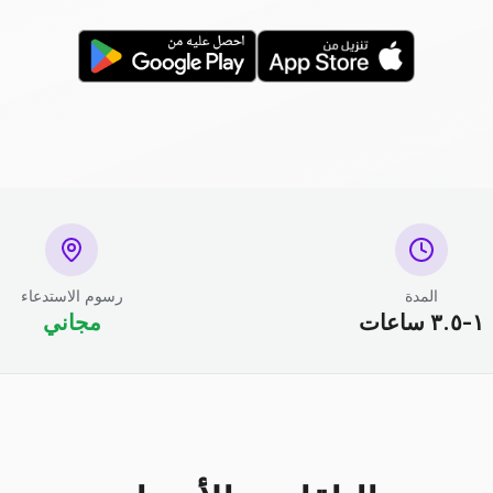
المدة
رسوم الاستدعاء
١-٣.٥ ساعات
مجاني