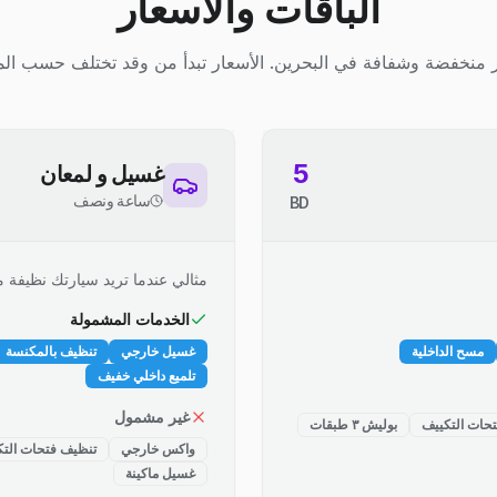
الباقات والأسعار
 منخفضة وشفافة في البحرين. الأسعار تبدأ من وقد تختلف حسب الم
5
غسيل و لمعان
ساعة ونصف
BD
مثالي عندما تريد سيارتك نظيفة م
الخدمات المشمولة
مسح الداخلية
غسيل خارجي
تنظيف بالمكنسة
تلميع داخلي خفيف
غير مشمول
حات التكييف
بوليش ٣ طبقات
واكس خارجي
تنظيف فتحات التك
غسيل ماكينة