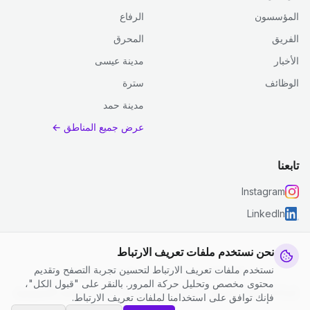
المؤسسون
الرفاع
الفريق
المحرق
الأخبار
مدينة عيسى
الوظائف
سترة
مدينة حمد
عرض جميع المناطق ←
تابعنا
Instagram
LinkedIn
نحن نستخدم ملفات تعريف الارتباط
نستخدم ملفات تعريف الارتباط لتحسين تجربة التصفح وتقديم
© 2026 جست كلين. جميع الحقوق محفوظة.
محتوى مخصص وتحليل حركة المرور. بالنقر على "قبول الكل"،
إعدادات ملفات تعريف الارتباط
|
الشروط والأحكام
|
سياسة الخصوصية
فإنك توافق على استخدامنا لملفات تعريف الارتباط.