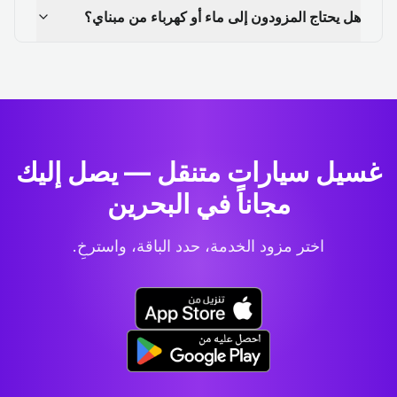
هل يحتاج المزودون إلى ماء أو كهرباء من مبناي؟
غسيل سيارات متنقل — يصل إليك
مجاناً في البحرين
اختر مزود الخدمة، حدد الباقة، واسترخِ.