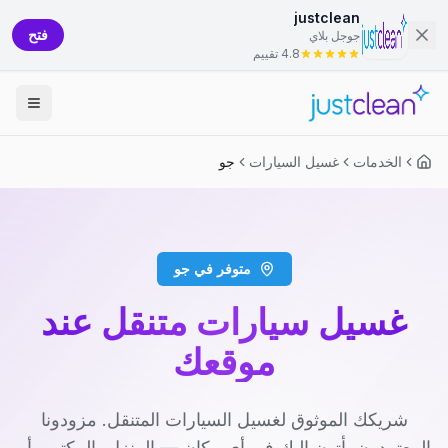
justclean
فتح
جوجل بلاي
4.8 تقييم
الخدمات
غسيل السيارات
جو
متوفر في جو
غسيل سيارات متنقل عند
موقعك
شريكك الموثوق لغسيل السيارات المتنقل. مزودونا
المعتمدون يأتون إليك في أي مكان — المنزل، المكتب، أو