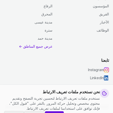
المؤسسون
الرفاع
الفريق
المحرق
الأخبار
مدينة عيسى
الوظائف
سترة
مدينة حمد
عرض جميع المناطق ←
تابعنا
Instagram
LinkedIn
نحن نستخدم ملفات تعريف الارتباط
نستخدم ملفات تعريف الارتباط لتحسين تجربة التصفح وتقديم
© 2026 جست كلين. جميع الحقوق محفوظة.
محتوى مخصص وتحليل حركة المرور. بالنقر على "قبول الكل"،
إعدادات ملفات تعريف الارتباط
|
الشروط والأحكام
|
سياسة الخصوصية
فإنك توافق على استخدامنا لملفات تعريف الارتباط.