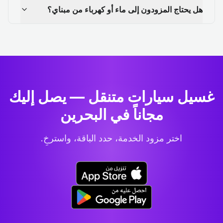
هل يحتاج المزودون إلى ماء أو كهرباء من مبناي؟
غسيل سيارات متنقل — يصل إليك
مجاناً في البحرين
اختر مزود الخدمة، حدد الباقة، واسترخِ.