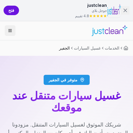
justclean
فتح
جوجل بلاي
4.8 تقييم
الخدمات
غسيل السيارات
الجفير
متوفر في الجفير
غسيل سيارات متنقل عند
موقعك
شريكك الموثوق لغسيل السيارات المتنقل. مزودونا
المعتمدون يأتون إليك في أي مكان — المنزل، المكتب، أو