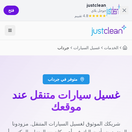
justclean
فتح
جوجل بلاي
4.8 تقييم
الخدمات
غسيل السيارات
جرداب
متوفر في جرداب
غسيل سيارات متنقل عند
موقعك
شريكك الموثوق لغسيل السيارات المتنقل. مزودونا
المعتمدون يأتون إليك في أي مكان — المنزل، المكتب، أو