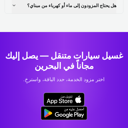
هل يحتاج المزودون إلى ماء أو كهرباء من مبناي؟
غسيل سيارات متنقل — يصل إليك
مجاناً في البحرين
اختر مزود الخدمة، حدد الباقة، واسترخِ.