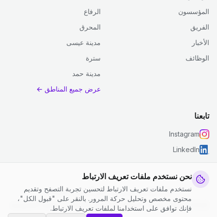
المؤسسون
الرفاع
الفريق
المحرق
الأخبار
مدينة عيسى
الوظائف
سترة
مدينة حمد
عرض جميع المناطق ←
تابعنا
Instagram
LinkedIn
نحن نستخدم ملفات تعريف الارتباط
نستخدم ملفات تعريف الارتباط لتحسين تجربة التصفح وتقديم
© 2026 جست كلين. جميع الحقوق محفوظة.
محتوى مخصص وتحليل حركة المرور. بالنقر على "قبول الكل"،
إعدادات ملفات تعريف الارتباط
|
الشروط والأحكام
|
سياسة الخصوصية
فإنك توافق على استخدامنا لملفات تعريف الارتباط.