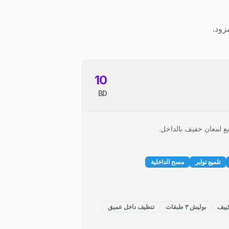
زود.
10
BD
ع لمعان خفيف بالداخل.
تلميع تواير
مسح الداخلية
ييف
بوليش ٣ طبقات
تنظيف داخل عميق