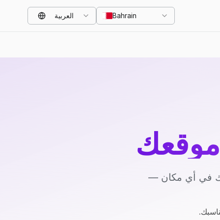
Bahrain
العربية
موقعك
يك في أي مكان —
ناسبك.