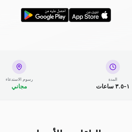
المدة
رسوم الاستدعاء
١-٣.٥ ساعات
مجاني