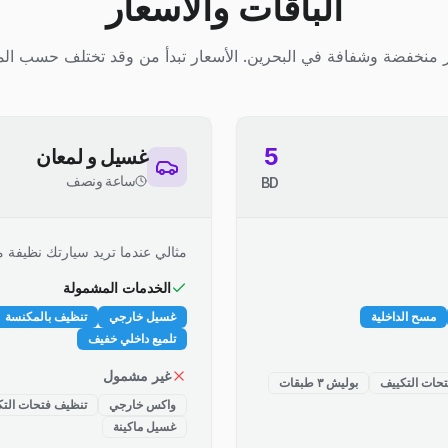
الباقات والأسعار
 منخفضة وشفافة في البحرين. الأسعار تبدأ من وقد تختلف حسب الم
5
غسيل و لمعان
ساعة ونصف
BD
مثالي عندما تريد سيارتك نظيفة م
الخدمات المشمولة
مسح الداخلية
غسيل خارجي
تنظيف بالمكنسة
تلميع داخلي خفيف
غير مشمول
حات التكييف
بوليش ٣ طبقات
واكس خارجي
تنظيف فتحات التك
غسيل ماكينة