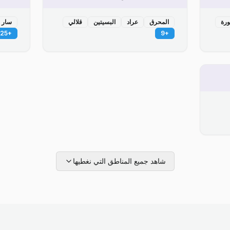
ورة
المحرق
عراد
البسيتين
قلالي
سار
25
+
9
+
شاهد جميع المناطق التي نغطيها