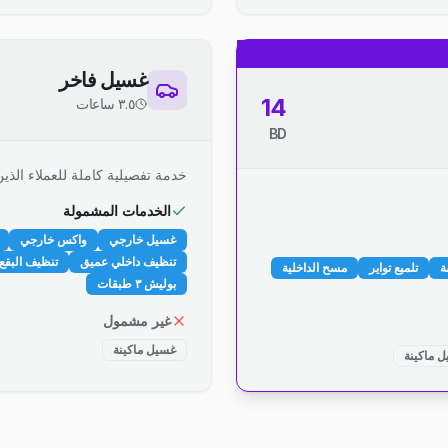
غسيل فاخر
14
٣.٥ ساعات
BD
خدمة تفصيلية كاملة للعملاء الذين
الخدمات المشمولة
غسيل خارجي
واكس خارجي
تنظيف داخلي عميق
تنظيف البقع 
ة
تلميع تواير
مسح الداخلية
بوليش ٣ طبقات
غير مشمول
غسيل ماكينة
 ماكينة