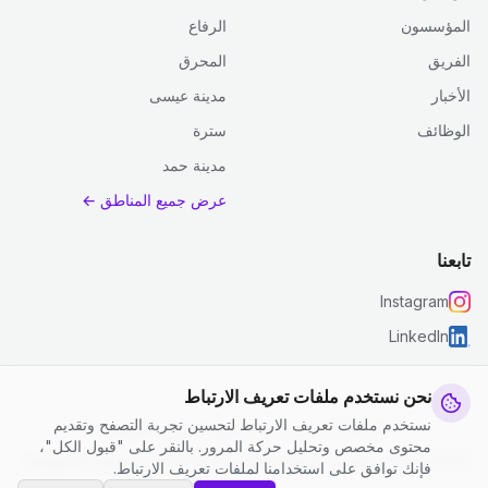
المؤسسون
الرفاع
الفريق
المحرق
الأخبار
مدينة عيسى
الوظائف
سترة
مدينة حمد
عرض جميع المناطق ←
تابعنا
Instagram
LinkedIn
نحن نستخدم ملفات تعريف الارتباط
نستخدم ملفات تعريف الارتباط لتحسين تجربة التصفح وتقديم
© 2026 جست كلين. جميع الحقوق محفوظة.
محتوى مخصص وتحليل حركة المرور. بالنقر على "قبول الكل"،
إعدادات ملفات تعريف الارتباط
|
الشروط والأحكام
|
سياسة الخصوصية
فإنك توافق على استخدامنا لملفات تعريف الارتباط.