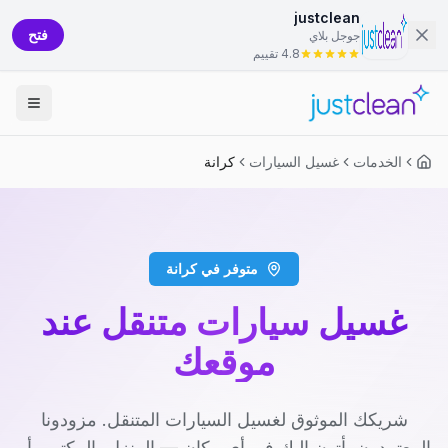
justclean
فتح
جوجل بلاي
4.8 تقييم
الخدمات
غسيل السيارات
كرانة
متوفر في كرانة
غسيل سيارات متنقل عند
موقعك
شريكك الموثوق لغسيل السيارات المتنقل. مزودونا
المعتمدون يأتون إليك في أي مكان — المنزل، المكتب، أو