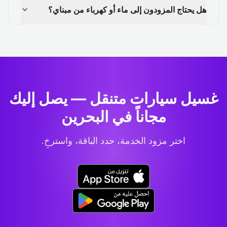
هل يحتاج المزودون إلى ماء أو كهرباء من مبناي؟
غسيل سيارات متنقل — يصل إليك
مجاناً في البحرين
اختر مزود الخدمة، حدد الباقة، واسترخِ.