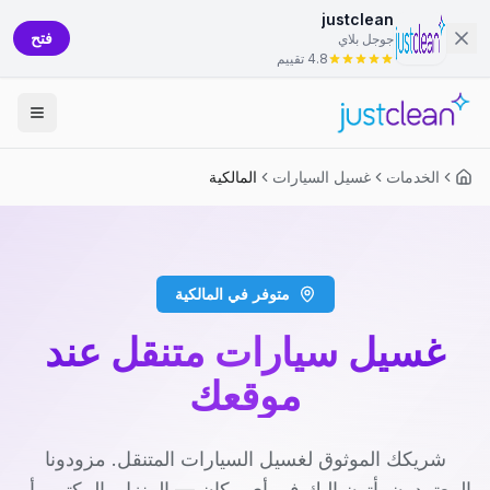
justclean
فتح
جوجل بلاي
4.8 تقييم
الخدمات
غسيل السيارات
المالكية
متوفر في المالكية
غسيل سيارات متنقل عند
موقعك
شريكك الموثوق لغسيل السيارات المتنقل. مزودونا
المعتمدون يأتون إليك في أي مكان — المنزل، المكتب، أو