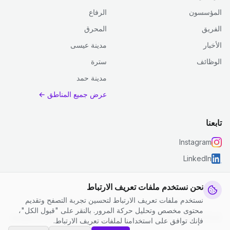
المؤسسون
الرفاع
الفريق
المحرق
الأخبار
مدينة عيسى
الوظائف
سترة
مدينة حمد
عرض جميع المناطق ←
تابعنا
Instagram
LinkedIn
نحن نستخدم ملفات تعريف الارتباط
نستخدم ملفات تعريف الارتباط لتحسين تجربة التصفح وتقديم
© 2026 جست كلين. جميع الحقوق محفوظة.
محتوى مخصص وتحليل حركة المرور. بالنقر على "قبول الكل"،
إعدادات ملفات تعريف الارتباط
|
الشروط والأحكام
|
سياسة الخصوصية
فإنك توافق على استخدامنا لملفات تعريف الارتباط.