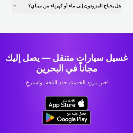
هل يحتاج المزودون إلى ماء أو كهرباء من مبناي؟
غسيل سيارات متنقل — يصل إليك
مجاناً في البحرين
اختر مزود الخدمة، حدد الباقة، واسترخِ.