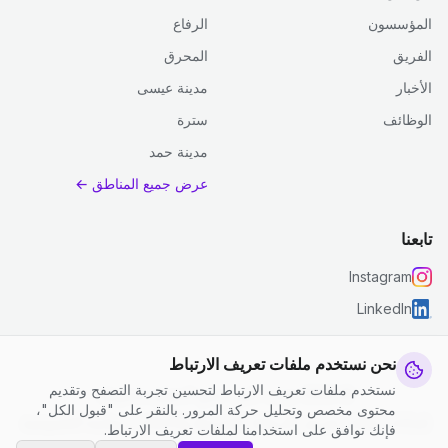
المؤسسون
الرفاع
الفريق
المحرق
الأخبار
مدينة عيسى
الوظائف
سترة
مدينة حمد
عرض جميع المناطق ←
تابعنا
Instagram
LinkedIn
نحن نستخدم ملفات تعريف الارتباط
نستخدم ملفات تعريف الارتباط لتحسين تجربة التصفح وتقديم
© 2026 جست كلين. جميع الحقوق محفوظة.
محتوى مخصص وتحليل حركة المرور. بالنقر على "قبول الكل"،
إعدادات ملفات تعريف الارتباط
|
الشروط والأحكام
|
سياسة الخصوصية
فإنك توافق على استخدامنا لملفات تعريف الارتباط.