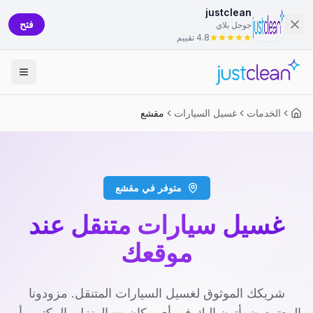
justclean
فتح
جوجل بلاي
4.8 تقييم
الخدمات
غسيل السيارات
مقشع
متوفر في مقشع
غسيل سيارات متنقل عند
موقعك
شريكك الموثوق لغسيل السيارات المتنقل. مزودونا
المعتمدون يأتون إليك في أي مكان — المنزل، المكتب، أو