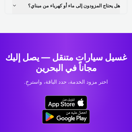
هل يحتاج المزودون إلى ماء أو كهرباء من مبناي؟
غسيل سيارات متنقل — يصل إليك
مجاناً في البحرين
اختر مزود الخدمة، حدد الباقة، واسترخِ.