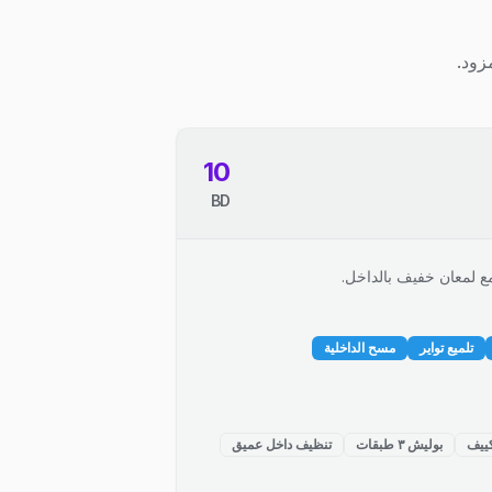
زود.
10
BD
ع لمعان خفيف بالداخل.
تلميع تواير
مسح الداخلية
ييف
بوليش ٣ طبقات
تنظيف داخل عميق