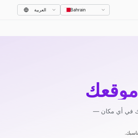
Bahrain
العربية
موقعك
يك في أي مكان —
ناسبك.