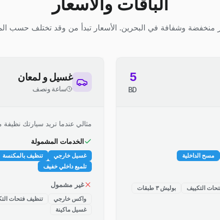
الباقات والأسعار
 منخفضة وشفافة في البحرين. الأسعار تبدأ من وقد تختلف حسب الم
5
غسيل و لمعان
ساعة ونصف
BD
مثالي عندما تريد سيارتك نظيفة م
الخدمات المشمولة
مسح الداخلية
غسيل خارجي
تنظيف بالمكنسة
تلميع داخلي خفيف
غير مشمول
حات التكييف
بوليش ٣ طبقات
واكس خارجي
تنظيف فتحات التك
غسيل ماكينة