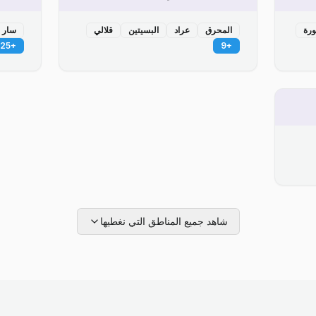
ورة
المحرق
عراد
البسيتين
قلالي
سار
25
+
9
+
شاهد جميع المناطق التي نغطيها