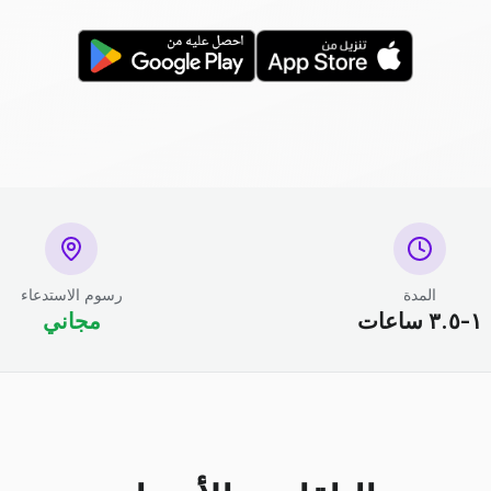
المدة
رسوم الاستدعاء
١-٣.٥ ساعات
مجاني