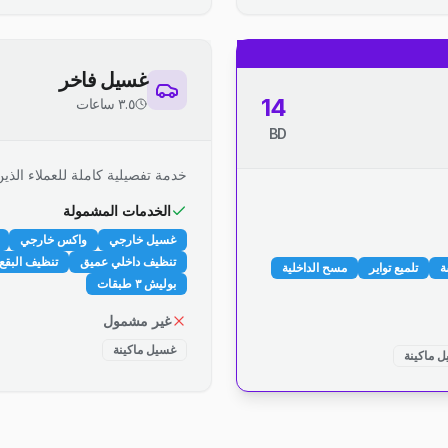
غسيل فاخر
14
٣.٥ ساعات
BD
خدمة تفصيلية كاملة للعملاء الذين
الخدمات المشمولة
غسيل خارجي
واكس خارجي
تنظيف داخلي عميق
تنظيف البقع 
ة
تلميع تواير
مسح الداخلية
بوليش ٣ طبقات
غير مشمول
غسيل ماكينة
 ماكينة