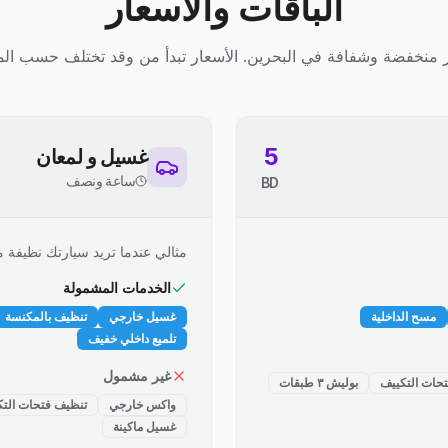
الباقات والأسعار
 منخفضة وشفافة في البحرين. الأسعار تبدأ من وقد تختلف حسب الم
5
غسيل و لمعان
ساعة ونصف
BD
مثالي عندما تريد سيارتك نظيفة م
الخدمات المشمولة
مسح الداخلية
غسيل خارجي
تنظيف بالمكنسة
تلميع داخلي خفيف
غير مشمول
حات التكييف
بوليش ٣ طبقات
واكس خارجي
تنظيف فتحات التك
غسيل ماكينة