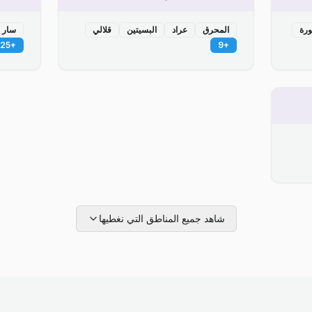
ورة
المحرق
عراد
البسيتين
قلالي
سار
25
+
9
+
شاهد جميع المناطق التي نغطيها