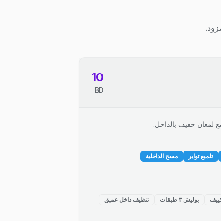
زود.
10
BD
ع لمعان خفيف بالداخل.
تلميع تواير
مسح الداخلية
ييف
بوليش ٣ طبقات
تنظيف داخل عميق