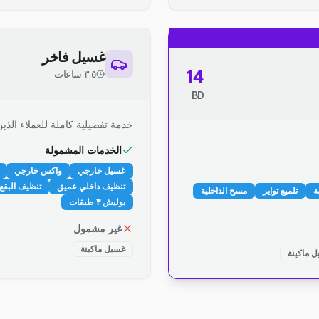
غسيل فاخر
14
٣.٥ ساعات
BD
خدمة تفصيلية كاملة للعملاء الذين
الخدمات المشمولة
غسيل خارجي
واكس خارجي
تنظيف داخلي عميق
تنظيف البقع 
ة
تلميع تواير
مسح الداخلية
بوليش ٣ طبقات
غير مشمول
غسيل ماكينة
 ماكينة