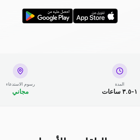
المدة
رسوم الاستدعاء
١-٣.٥ ساعات
مجاني