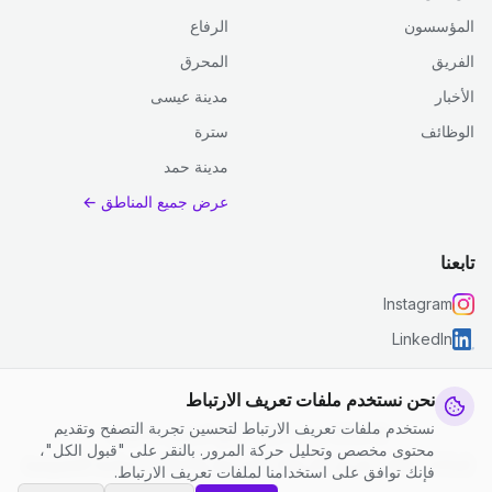
المؤسسون
الرفاع
الفريق
المحرق
الأخبار
مدينة عيسى
الوظائف
سترة
مدينة حمد
عرض جميع المناطق ←
تابعنا
Instagram
LinkedIn
نحن نستخدم ملفات تعريف الارتباط
نستخدم ملفات تعريف الارتباط لتحسين تجربة التصفح وتقديم
© 2026 جست كلين. جميع الحقوق محفوظة.
محتوى مخصص وتحليل حركة المرور. بالنقر على "قبول الكل"،
إعدادات ملفات تعريف الارتباط
|
الشروط والأحكام
|
سياسة الخصوصية
فإنك توافق على استخدامنا لملفات تعريف الارتباط.