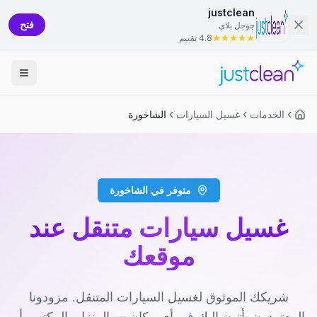
justclean
فتح
جوجل بلاي
4.8 تقييم
الخدمات
غسيل السيارات
الشاخورة
متوفر في الشاخورة
غسيل سيارات متنقل عند
موقعك
شريكك الموثوق لغسيل السيارات المتنقل. مزودونا
المعتمدون يأتون إليك في أي مكان — المنزل، المكتب، أو