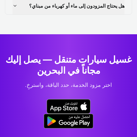
هل يحتاج المزودون إلى ماء أو كهرباء من مبناي؟
غسيل سيارات متنقل — يصل إليك
مجاناً في البحرين
اختر مزود الخدمة، حدد الباقة، واسترخِ.