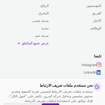
المؤسسون
الرفاع
الفريق
المحرق
الأخبار
مدينة عيسى
الوظائف
سترة
مدينة حمد
عرض جميع المناطق ←
تابعنا
Instagram
LinkedIn
نحن نستخدم ملفات تعريف الارتباط
نستخدم ملفات تعريف الارتباط لتحسين تجربة التصفح وتقديم
© 2026 جست كلين. جميع الحقوق محفوظة.
محتوى مخصص وتحليل حركة المرور. بالنقر على "قبول الكل"،
إعدادات ملفات تعريف الارتباط
|
الشروط والأحكام
|
سياسة الخصوصية
فإنك توافق على استخدامنا لملفات تعريف الارتباط.