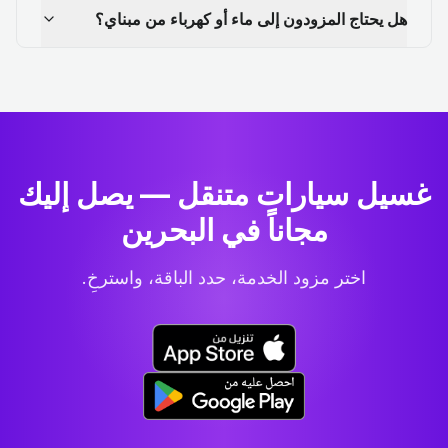
هل يحتاج المزودون إلى ماء أو كهرباء من مبناي؟
غسيل سيارات متنقل — يصل إليك
مجاناً في البحرين
اختر مزود الخدمة، حدد الباقة، واسترخِ.