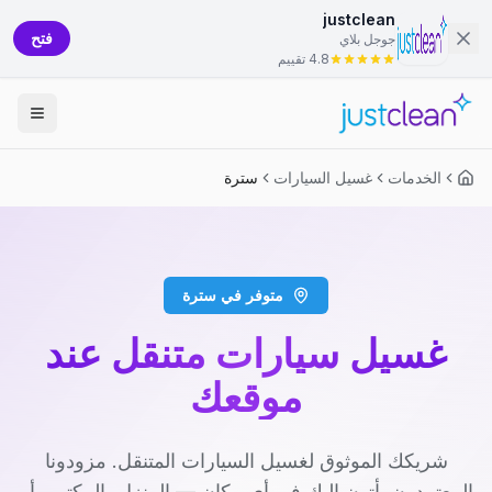
justclean
فتح
جوجل بلاي
4.8 تقييم
الخدمات
غسيل السيارات
سترة
متوفر في سترة
غسيل سيارات متنقل عند
موقعك
شريكك الموثوق لغسيل السيارات المتنقل. مزودونا
المعتمدون يأتون إليك في أي مكان — المنزل، المكتب، أو