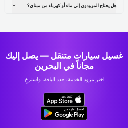
هل يحتاج المزودون إلى ماء أو كهرباء من مبناي؟
غسيل سيارات متنقل — يصل إليك
مجاناً في البحرين
اختر مزود الخدمة، حدد الباقة، واسترخِ.