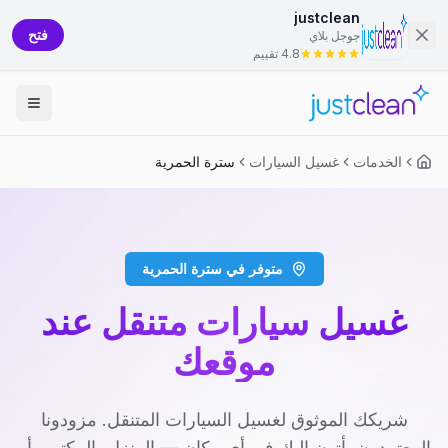
justclean
فتح
جوجل بلاي
4.8 تقييم
الخدمات
غسيل السيارات
سترة الحمرية
متوفر في سترة الحمرية
غسيل سيارات متنقل عند
موقعك
شريكك الموثوق لغسيل السيارات المتنقل. مزودونا
المعتمدون يأتون إليك في أي مكان — المنزل، المكتب، أو