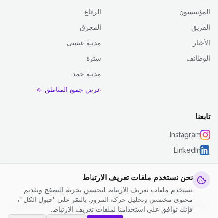
المؤسسون
الرفاع
الفريق
المحرق
الأخبار
مدينة عيسى
الوظائف
سترة
مدينة حمد
عرض جميع المناطق ←
تابعنا
Instagram
LinkedIn
نحن نستخدم ملفات تعريف الارتباط
نستخدم ملفات تعريف الارتباط لتحسين تجربة التصفح وتقديم
© 2026 جست كلين. جميع الحقوق محفوظة.
محتوى مخصص وتحليل حركة المرور. بالنقر على "قبول الكل"،
إعدادات ملفات تعريف الارتباط
|
الشروط والأحكام
|
سياسة الخصوصية
فإنك توافق على استخدامنا لملفات تعريف الارتباط.