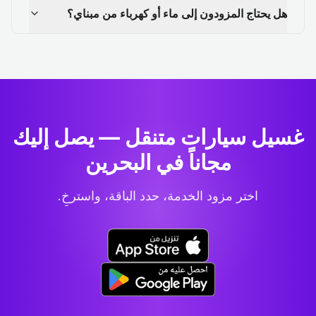
هل يحتاج المزودون إلى ماء أو كهرباء من مبناي؟
غسيل سيارات متنقل — يصل إليك
مجاناً في البحرين
اختر مزود الخدمة، حدد الباقة، واسترخِ.