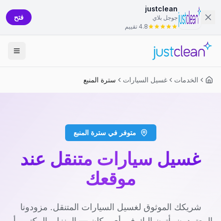
justclean
فتح
جوجل بلاي
4.8 تقييم
الخدمات
غسيل السيارات
سترة المنبع
متوفر في سترة المنبع
غسيل سيارات متنقل عند
موقعك
شريكك الموثوق لغسيل السيارات المتنقل. مزودونا
المعتمدون يأتون إليك في أي مكان — المنزل، المكتب، أو