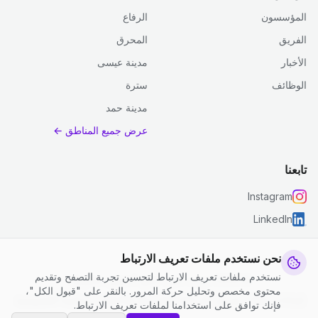
المؤسسون
الرفاع
الفريق
المحرق
الأخبار
مدينة عيسى
الوظائف
سترة
مدينة حمد
عرض جميع المناطق ←
تابعنا
Instagram
LinkedIn
نحن نستخدم ملفات تعريف الارتباط
نستخدم ملفات تعريف الارتباط لتحسين تجربة التصفح وتقديم
© 2026 جست كلين. جميع الحقوق محفوظة.
محتوى مخصص وتحليل حركة المرور. بالنقر على "قبول الكل"،
إعدادات ملفات تعريف الارتباط
|
الشروط والأحكام
|
سياسة الخصوصية
فإنك توافق على استخدامنا لملفات تعريف الارتباط.