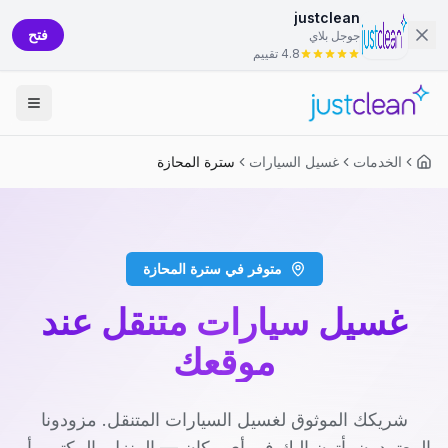
justclean
فتح
جوجل بلاي
4.8 تقييم
الخدمات
غسيل السيارات
سترة المحازة
متوفر في سترة المحازة
غسيل سيارات متنقل عند
موقعك
شريكك الموثوق لغسيل السيارات المتنقل. مزودونا
المعتمدون يأتون إليك في أي مكان — المنزل، المكتب، أو