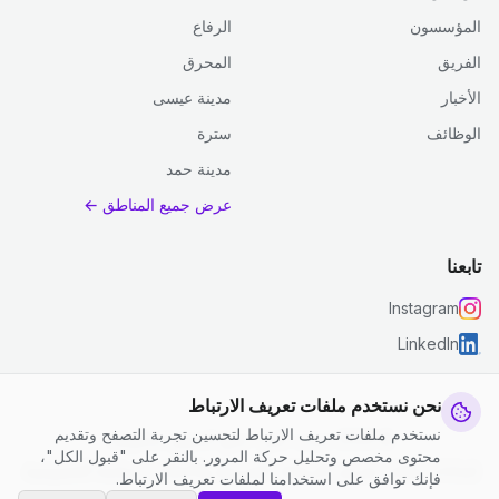
المؤسسون
الرفاع
الفريق
المحرق
الأخبار
مدينة عيسى
الوظائف
سترة
مدينة حمد
عرض جميع المناطق ←
تابعنا
Instagram
LinkedIn
نحن نستخدم ملفات تعريف الارتباط
نستخدم ملفات تعريف الارتباط لتحسين تجربة التصفح وتقديم
© 2026 جست كلين. جميع الحقوق محفوظة.
محتوى مخصص وتحليل حركة المرور. بالنقر على "قبول الكل"،
إعدادات ملفات تعريف الارتباط
|
الشروط والأحكام
|
سياسة الخصوصية
فإنك توافق على استخدامنا لملفات تعريف الارتباط.