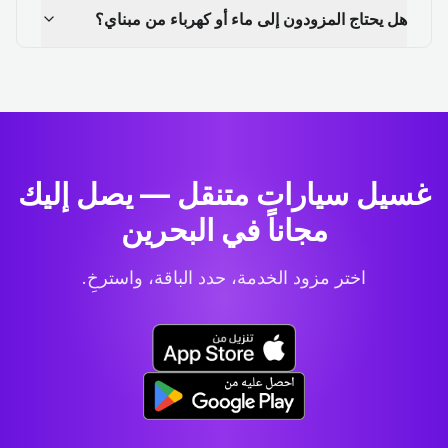
هل يحتاج المزودون إلى ماء أو كهرباء من مبناي؟
غسيل سيارات متنقل — يصل إليك
مجاناً في البحرين
اختر مزود الخدمة، حدد الباقة، واسترخِ.