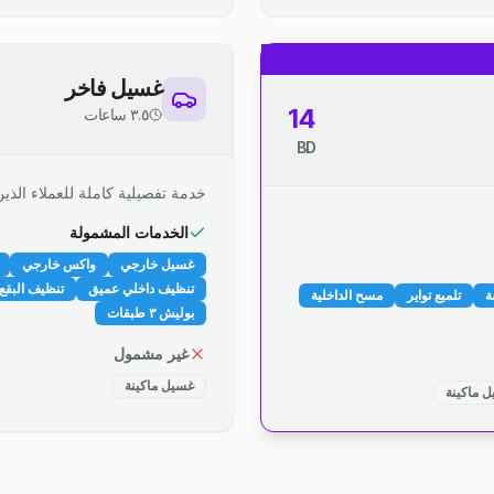
غسيل فاخر
14
٣.٥ ساعات
BD
خدمة تفصيلية كاملة للعملاء الذين
الخدمات المشمولة
غسيل خارجي
واكس خارجي
تنظيف داخلي عميق
تنظيف البقع 
ة
تلميع تواير
مسح الداخلية
بوليش ٣ طبقات
غير مشمول
غسيل ماكينة
 ماكينة