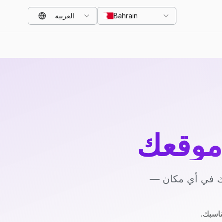
Bahrain
العربية
موقعك
يك في أي مكان —
ناسبك.