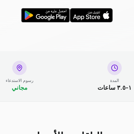
المدة
رسوم الاستدعاء
١-٣.٥ ساعات
مجاني