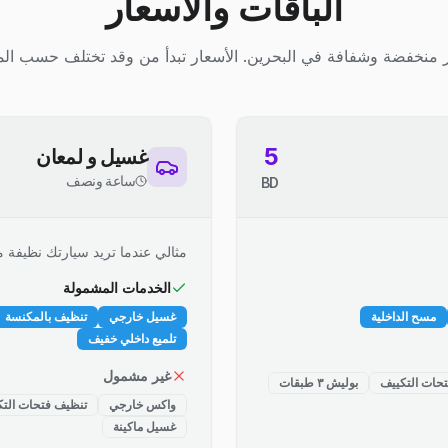
الباقات والأسعار
 منخفضة وشفافة في البحرين. الأسعار تبدأ من وقد تختلف حسب الم
5
غسيل و لمعان
ساعة ونصف
BD
مثالي عندما تريد سيارتك نظيفة م
الخدمات المشمولة
مسح الداخلية
غسيل خارجي
تنظيف بالمكنسة
تلميع داخلي خفيف
غير مشمول
حات التكييف
بوليش ٣ طبقات
واكس خارجي
تنظيف فتحات التك
غسيل ماكينة