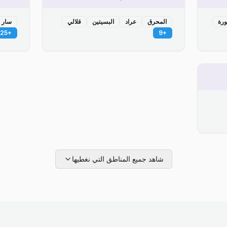
ورة
المحرق
عراد
البسيتين
قلالي
سار
25
+
9
+
شاهد جميع المناطق التي نغطيها