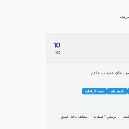
زود.
10
BD
ع لمعان خفيف بالداخل.
تلميع تواير
مسح الداخلية
ييف
بوليش ٣ طبقات
تنظيف داخل عميق