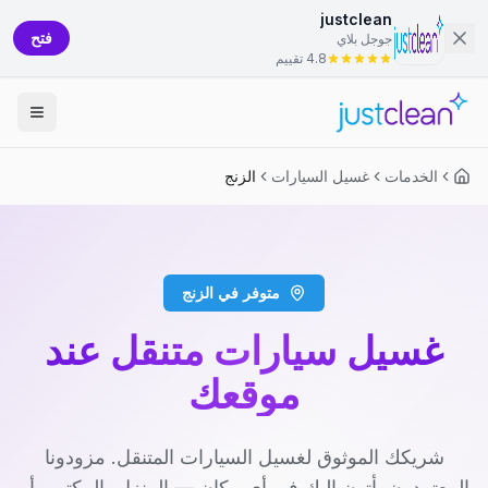
justclean
فتح
جوجل بلاي
4.8 تقييم
الخدمات
غسيل السيارات
الزنج
متوفر في الزنج
غسيل سيارات متنقل عند
موقعك
شريكك الموثوق لغسيل السيارات المتنقل. مزودونا
المعتمدون يأتون إليك في أي مكان — المنزل، المكتب، أو