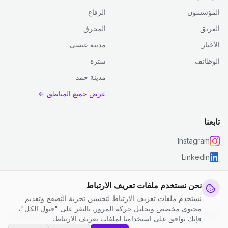
المؤسسون
الرفاع
الفريق
المحرق
الأخبار
مدينة عيسى
الوظائف
سترة
مدينة حمد
عرض جميع المناطق ←
تابعنا
Instagram
LinkedIn
نحن نستخدم ملفات تعريف الارتباط
نستخدم ملفات تعريف الارتباط لتحسين تجربة التصفح وتقديم
© 2026 جست كلين. جميع الحقوق محفوظة.
محتوى مخصص وتحليل حركة المرور. بالنقر على "قبول الكل"،
إعدادات ملفات تعريف الارتباط
|
الشروط والأحكام
|
سياسة الخصوصية
فإنك توافق على استخدامنا لملفات تعريف الارتباط.