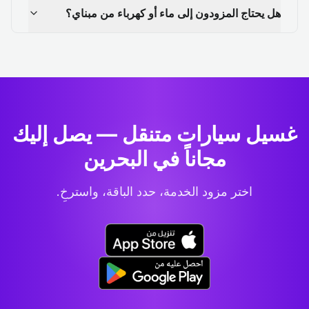
هل يحتاج المزودون إلى ماء أو كهرباء من مبناي؟
غسيل سيارات متنقل — يصل إليك
مجاناً في البحرين
اختر مزود الخدمة، حدد الباقة، واسترخِ.