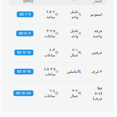
العقار
(
BHD
)
عامل
٢-٢.٥
استوديو
7-9 BD
واحد
ساعة
غرفة
عامل
٢.٥-٣
8-11 BD
واحدة
واحد
ساعات
٣-٤
١-٢
غرفتين
12-15 BD
عمال
ساعات
٣.٥-٤.٥
٣ غرف
عاملين
15-19 BD
ساعات
فيلا
٤-٦
٢-٣
(٤-٥
19-30 BD
عمال
ساعات
غرف)