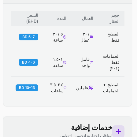
حجم
السعر
العمال
المدة
العقار
(
BHD
)
المطبخ
١-٢
١.٥-٢
5-7 BD
فقط
عمال
ساعة
الحمامات
عامل
١-١.٥
فقط
4-6 BD
واحد
ساعة
(١-٢)
المطبخ +
٢.٥-٣.٥
عاملين
10-13 BD
الحمامات
ساعات
خدمات إضافية
إضافات اختيارية لتحسين التنظيف