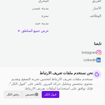
الفريق
المحرق
الأخبار
مدينة عيسى
الوظائف
سترة
مدينة حمد
عرض جميع المناطق ←
تابعنا
Instagram
LinkedIn
نحن نستخدم ملفات تعريف الارتباط
نستخدم ملفات تعريف الارتباط لتحسين تجربة التصفح وتقديم
© 2026 جست كلين. جميع الحقوق محفوظة.
محتوى مخصص وتحليل حركة المرور. بالنقر على "قبول الكل"،
إعدادات ملفات تعريف الارتباط
|
الشروط والأحكام
|
سياسة الخصوصية
فإنك توافق على استخدامنا لملفات تعريف الارتباط.
قبول الكل
تخصيص
رفض الكل