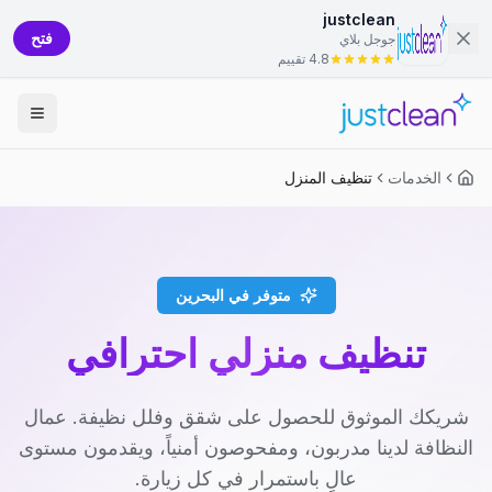
justclean
فتح
جوجل بلاي
4.8 تقييم
الخدمات
تنظيف المنزل
متوفر في البحرين
تنظيف منزلي احترافي
شريكك الموثوق للحصول على شقق وفلل نظيفة. عمال
النظافة لدينا مدربون، ومفحوصون أمنياً، ويقدمون مستوى
عالٍ باستمرار في كل زيارة.