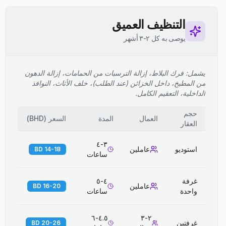
التنظيف العميق
يوصى به كل ٢-٣ أشهر
يشمل: فرك البلاط، إزالة الترسبات من الحمامات، إزالة الدهون
من المطبخ، داخل الخزائن (عند الطلب)، خلف الأثاث، النوافذ
الداخلية، التعقيم الكامل.
حجم
العمال
المدة
السعر
(
BHD
)
العقار
٣-٤
استوديو
عاملين
14-18 BD
ساعات
غرفة
٤-٥
عاملين
16-20 BD
واحدة
ساعات
٤.٥-٦
٢-٣
غرفتين
20-26 BD