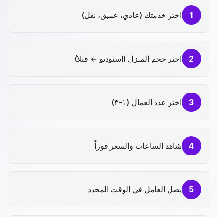
1
اختر خدمتك (عادي، عميق، نقل)
2
اختر حجم المنزل (استوديو ← فيلا)
3
اختر عدد العمال (١-٣)
4
شاهد الساعات والسعر فوراً
5
يصل العامل في الوقت المحدد