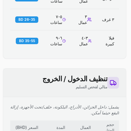
عمال
ساعات
٥-٧
٣
٣ غرف
26-35 BD
عمال
ساعات
فيلا
٣-٤
٦-٩
35-55 BD
كبيرة
عمال
ساعات
تنظيف الدخول / الخروج
مثالي لفحص التسليم
يشمل: داخل الخزائن، الأدراج، البلكونة، خلف/تحت الأجهزة، إزالة
البقع حيثما أمكن.
حجم
العمال
المدة
السعر
(
BHD
)
العقار