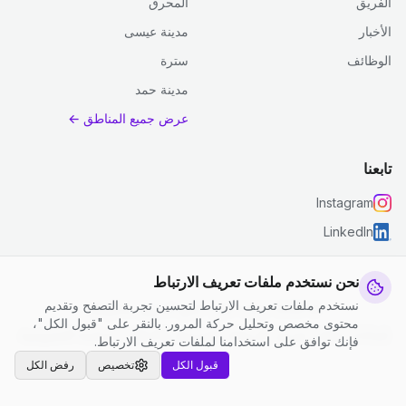
الفريق
المحرق
الأخبار
مدينة عيسى
الوظائف
سترة
مدينة حمد
عرض جميع المناطق ←
تابعنا
Instagram
LinkedIn
نحن نستخدم ملفات تعريف الارتباط
نستخدم ملفات تعريف الارتباط لتحسين تجربة التصفح وتقديم
© 2026 جست كلين. جميع الحقوق محفوظة.
محتوى مخصص وتحليل حركة المرور. بالنقر على "قبول الكل"،
إعدادات ملفات تعريف الارتباط
|
الشروط والأحكام
|
سياسة الخصوصية
فإنك توافق على استخدامنا لملفات تعريف الارتباط.
قبول الكل
تخصيص
رفض الكل