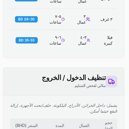
عمال
ساعات
٥-٧
٣
٣ غرف
26-35 BD
عمال
ساعات
فيلا
٣-٤
٦-٩
35-55 BD
كبيرة
عمال
ساعات
تنظيف الدخول / الخروج
مثالي لفحص التسليم
يشمل: داخل الخزائن، الأدراج، البلكونة، خلف/تحت الأجهزة، إزالة
البقع حيثما أمكن.
حجم
العمال
المدة
السعر
(
BHD
)
العقار