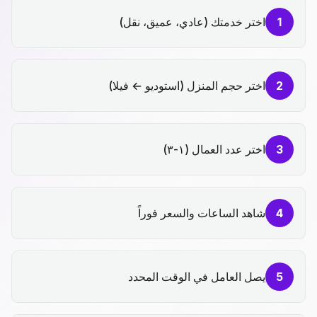
1
اختر خدمتك (عادي، عميق، نقل)
2
اختر حجم المنزل (استوديو ← فيلا)
3
اختر عدد العمال (١-٣)
4
شاهد الساعات والسعر فوراً
5
يصل العامل في الوقت المحدد