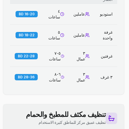
٤
استوديو
عاملين
16-20 BD
ساعات
غرفة
٥
عاملين
18-22 BD
واحدة
ساعات
٥-٧
٣
غرفتين
22-28 BD
عمال
ساعات
٦-٨
٣
٣ غرف
28-36 BD
عمال
ساعات
تنظيف مكثف للمطبخ والحمام
تنظيف عميق مركز للمناطق كثيرة الاستخدام