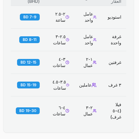
العقار
(
BHD
)
عامل
٢-٢.٥
استوديو
7-9 BD
واحد
ساعة
غرفة
عامل
٢.٥-٣
8-11 BD
واحدة
واحد
ساعات
٣-٤
١-٢
غرفتين
12-15 BD
عمال
ساعات
٣.٥-٤.٥
٣ غرف
عاملين
15-19 BD
ساعات
فيلا
٤-٦
٢-٣
(٤-٥
19-30 BD
عمال
ساعات
غرف)