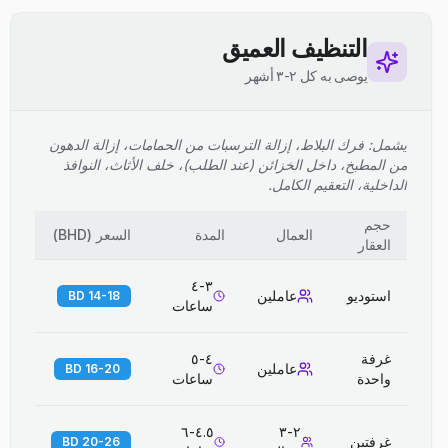
التنظيف العميق
يوصى به كل ٢-٣ أشهر
يشمل: فرك البلاط، إزالة الترسبات من الحمامات، إزالة الدهون
من المطبخ، داخل الخزائن (عند الطلب)، خلف الأثاث، النوافذ
الداخلية، التعقيم الكامل.
حجم
العمال
المدة
السعر
(
BHD
)
العقار
٣-٤
استوديو
عاملين
14-18 BD
ساعات
غرفة
٤-٥
عاملين
16-20 BD
واحدة
ساعات
٤.٥-٦
٢-٣
غرفتين
20-26 BD