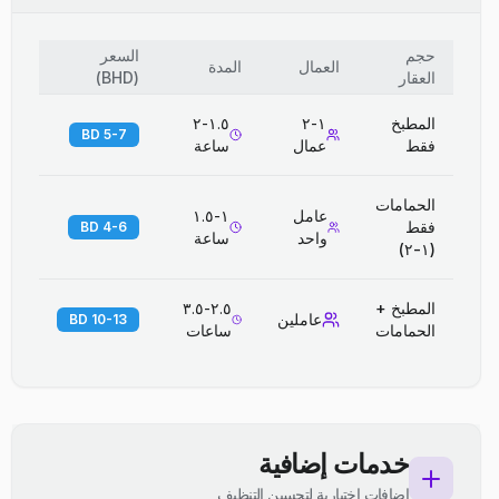
حجم
السعر
العمال
المدة
العقار
(
BHD
)
المطبخ
١-٢
١.٥-٢
5-7 BD
فقط
عمال
ساعة
الحمامات
عامل
١-١.٥
فقط
4-6 BD
واحد
ساعة
(١-٢)
المطبخ +
٢.٥-٣.٥
عاملين
10-13 BD
الحمامات
ساعات
خدمات إضافية
إضافات اختيارية لتحسين التنظيف