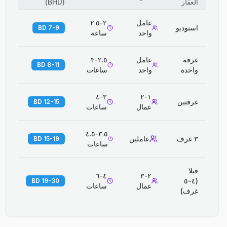
العقار
(
BHD
)
عامل
٢-٢.٥
استوديو
7-9 BD
واحد
ساعة
غرفة
عامل
٢.٥-٣
8-11 BD
واحدة
واحد
ساعات
٣-٤
١-٢
غرفتين
12-15 BD
عمال
ساعات
٣.٥-٤.٥
٣ غرف
عاملين
15-19 BD
ساعات
فيلا
٤-٦
٢-٣
(٤-٥
19-30 BD
عمال
ساعات
غرف)