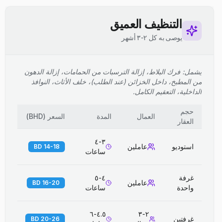
التنظيف العميق
يوصى به كل ٢-٣ أشهر
يشمل: فرك البلاط، إزالة الترسبات من الحمامات، إزالة الدهون
من المطبخ، داخل الخزائن (عند الطلب)، خلف الأثاث، النوافذ
الداخلية، التعقيم الكامل.
حجم
العمال
المدة
السعر
(
BHD
)
العقار
٣-٤
استوديو
عاملين
14-18 BD
ساعات
غرفة
٤-٥
عاملين
16-20 BD
واحدة
ساعات
٤.٥-٦
٢-٣
غرفتين
20-26 BD