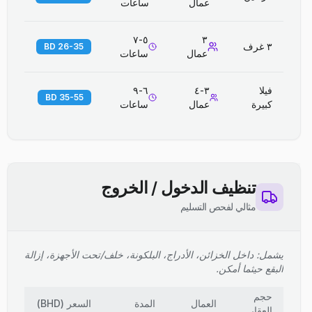
عمال
ساعات
٥-٧
٣
٣ غرف
26-35 BD
عمال
ساعات
فيلا
٣-٤
٦-٩
35-55 BD
كبيرة
عمال
ساعات
تنظيف الدخول / الخروج
مثالي لفحص التسليم
يشمل: داخل الخزائن، الأدراج، البلكونة، خلف/تحت الأجهزة، إزالة
البقع حيثما أمكن.
حجم
العمال
المدة
السعر
(
BHD
)
العقار