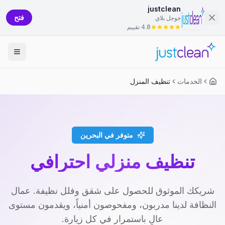
justclean
فتح
جوجل بلاي
4.8 تقييم
الخدمات
تنظيف المنزل
متوفر في البحرين
تنظيف منزلي احترافي
شريكك الموثوق للحصول على شقق وفلل نظيفة. عمال
النظافة لدينا مدربون، ومفحوصون أمنياً، ويقدمون مستوى
عالٍ باستمرار في كل زيارة.