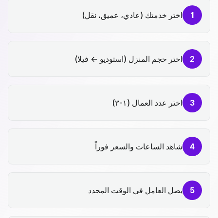
1
اختر خدمتك (عادي، عميق، نقل)
2
اختر حجم المنزل (استوديو ← فيلا)
3
اختر عدد العمال (١-٣)
4
شاهد الساعات والسعر فوراً
5
يصل العامل في الوقت المحدد