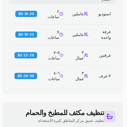
٤
استوديو
عاملين
16-20 BD
ساعات
غرفة
٥
عاملين
18-22 BD
واحدة
ساعات
٥-٧
٣
غرفتين
22-28 BD
عمال
ساعات
٦-٨
٣
٣ غرف
28-36 BD
عمال
ساعات
تنظيف مكثف للمطبخ والحمام
تنظيف عميق مركز للمناطق كثيرة الاستخدام