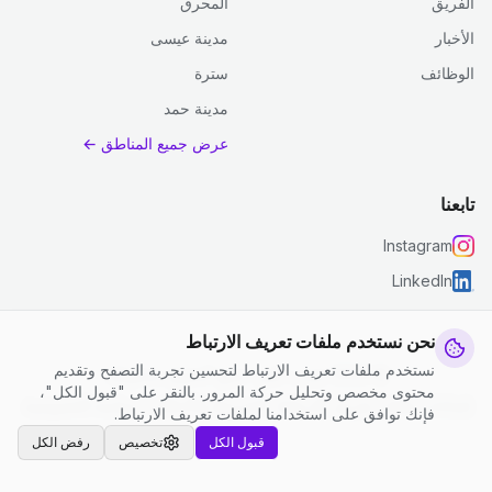
الفريق
المحرق
الأخبار
مدينة عيسى
الوظائف
سترة
مدينة حمد
عرض جميع المناطق ←
تابعنا
Instagram
LinkedIn
نحن نستخدم ملفات تعريف الارتباط
نستخدم ملفات تعريف الارتباط لتحسين تجربة التصفح وتقديم
© 2026 جست كلين. جميع الحقوق محفوظة.
محتوى مخصص وتحليل حركة المرور. بالنقر على "قبول الكل"،
إعدادات ملفات تعريف الارتباط
|
الشروط والأحكام
|
سياسة الخصوصية
فإنك توافق على استخدامنا لملفات تعريف الارتباط.
قبول الكل
تخصيص
رفض الكل