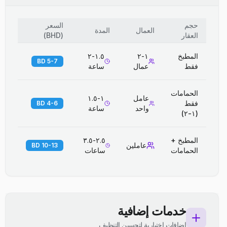
حجم
السعر
العمال
المدة
العقار
(
BHD
)
المطبخ
١-٢
١.٥-٢
5-7 BD
فقط
عمال
ساعة
الحمامات
عامل
١-١.٥
فقط
4-6 BD
واحد
ساعة
(١-٢)
المطبخ +
٢.٥-٣.٥
عاملين
10-13 BD
الحمامات
ساعات
خدمات إضافية
إضافات اختيارية لتحسين التنظيف