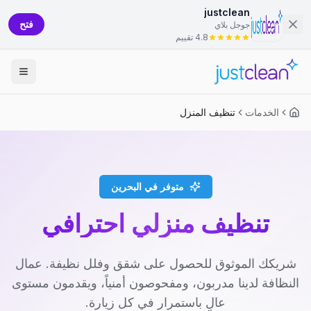
justclean
فتح
جوجل بلاي
4.8 تقييم
الخدمات
تنظيف المنزل
متوفر في البحرين
تنظيف منزلي احترافي
شريكك الموثوق للحصول على شقق وفلل نظيفة. عمال
النظافة لدينا مدربون، ومفحوصون أمنياً، ويقدمون مستوى
عالٍ باستمرار في كل زيارة.