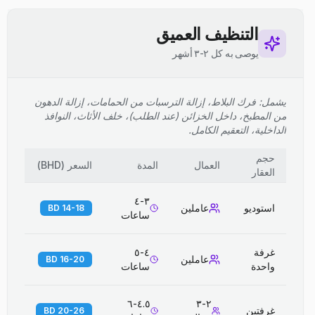
التنظيف العميق
يوصى به كل ٢-٣ أشهر
يشمل: فرك البلاط، إزالة الترسبات من الحمامات، إزالة الدهون
من المطبخ، داخل الخزائن (عند الطلب)، خلف الأثاث، النوافذ
الداخلية، التعقيم الكامل.
حجم
العمال
المدة
السعر
(
BHD
)
العقار
٣-٤
استوديو
عاملين
14-18 BD
ساعات
غرفة
٤-٥
عاملين
16-20 BD
واحدة
ساعات
٤.٥-٦
٢-٣
غرفتين
20-26 BD