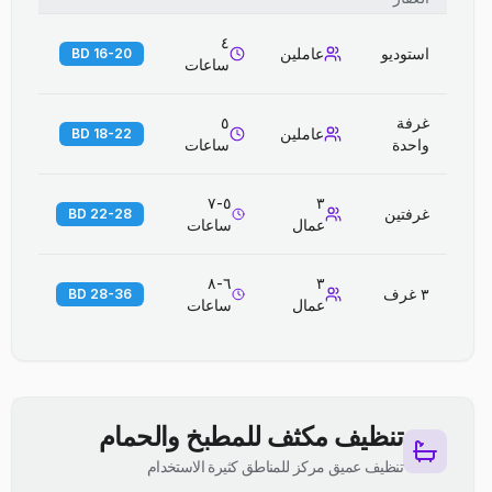
٤
استوديو
عاملين
16-20 BD
ساعات
غرفة
٥
عاملين
18-22 BD
واحدة
ساعات
٥-٧
٣
غرفتين
22-28 BD
عمال
ساعات
٦-٨
٣
٣ غرف
28-36 BD
عمال
ساعات
تنظيف مكثف للمطبخ والحمام
تنظيف عميق مركز للمناطق كثيرة الاستخدام