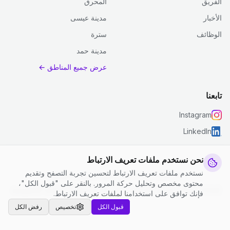
الفريق
المحرق
الأخبار
مدينة عيسى
الوظائف
سترة
مدينة حمد
عرض جميع المناطق ←
تابعنا
Instagram
LinkedIn
نحن نستخدم ملفات تعريف الارتباط
نستخدم ملفات تعريف الارتباط لتحسين تجربة التصفح وتقديم
© 2026 جست كلين. جميع الحقوق محفوظة.
محتوى مخصص وتحليل حركة المرور. بالنقر على "قبول الكل"،
إعدادات ملفات تعريف الارتباط
|
الشروط والأحكام
|
سياسة الخصوصية
فإنك توافق على استخدامنا لملفات تعريف الارتباط.
قبول الكل
تخصيص
رفض الكل