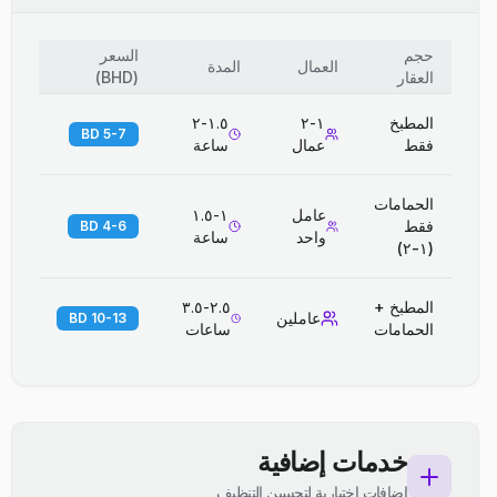
حجم
السعر
العمال
المدة
العقار
(
BHD
)
المطبخ
١-٢
١.٥-٢
5-7 BD
فقط
عمال
ساعة
الحمامات
عامل
١-١.٥
فقط
4-6 BD
واحد
ساعة
(١-٢)
المطبخ +
٢.٥-٣.٥
عاملين
10-13 BD
الحمامات
ساعات
خدمات إضافية
إضافات اختيارية لتحسين التنظيف