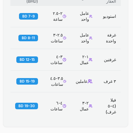
العقار
(
BHD
)
عامل
٢-٢.٥
استوديو
7-9 BD
واحد
ساعة
غرفة
عامل
٢.٥-٣
8-11 BD
واحدة
واحد
ساعات
٣-٤
١-٢
غرفتين
12-15 BD
عمال
ساعات
٣.٥-٤.٥
٣ غرف
عاملين
15-19 BD
ساعات
فيلا
٤-٦
٢-٣
(٤-٥
19-30 BD
عمال
ساعات
غرف)