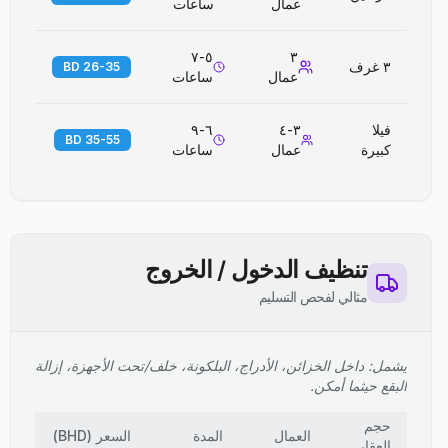
عمال
ساعات
٥-٧
٣
٣ غرف
26-35 BD
عمال
ساعات
فيلا
٣-٤
٦-٩
35-55 BD
كبيرة
عمال
ساعات
تنظيف الدخول / الخروج
مثالي لفحص التسليم
يشمل: داخل الخزائن، الأدراج، البلكونة، خلف/تحت الأجهزة، إزالة
البقع حيثما أمكن.
حجم
العمال
المدة
السعر
(
BHD
)
العقار