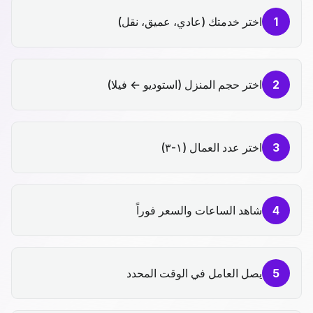
1
اختر خدمتك (عادي، عميق، نقل)
2
اختر حجم المنزل (استوديو ← فيلا)
3
اختر عدد العمال (١-٣)
4
شاهد الساعات والسعر فوراً
5
يصل العامل في الوقت المحدد