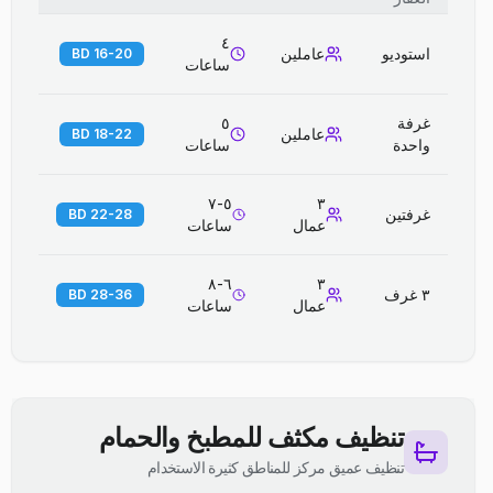
٤
استوديو
عاملين
16-20 BD
ساعات
غرفة
٥
عاملين
18-22 BD
واحدة
ساعات
٥-٧
٣
غرفتين
22-28 BD
عمال
ساعات
٦-٨
٣
٣ غرف
28-36 BD
عمال
ساعات
تنظيف مكثف للمطبخ والحمام
تنظيف عميق مركز للمناطق كثيرة الاستخدام