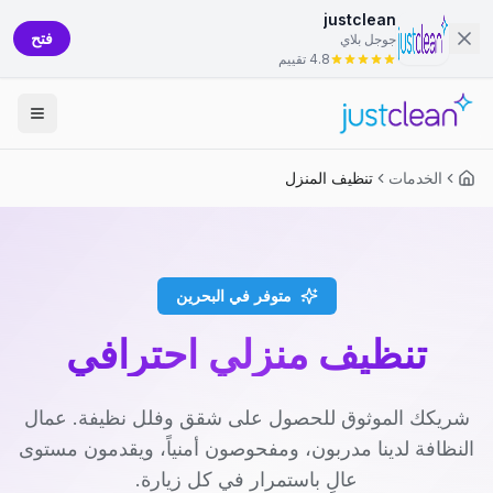
justclean
فتح
جوجل بلاي
4.8 تقييم
الخدمات
تنظيف المنزل
متوفر في البحرين
تنظيف منزلي احترافي
شريكك الموثوق للحصول على شقق وفلل نظيفة. عمال
النظافة لدينا مدربون، ومفحوصون أمنياً، ويقدمون مستوى
عالٍ باستمرار في كل زيارة.