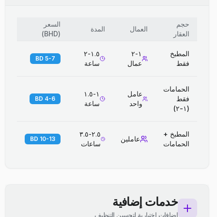
حجم
السعر
العمال
المدة
العقار
(
BHD
)
المطبخ
١-٢
١.٥-٢
5-7 BD
فقط
عمال
ساعة
الحمامات
عامل
١-١.٥
فقط
4-6 BD
واحد
ساعة
(١-٢)
المطبخ +
٢.٥-٣.٥
عاملين
10-13 BD
الحمامات
ساعات
خدمات إضافية
إضافات اختيارية لتحسين التنظيف