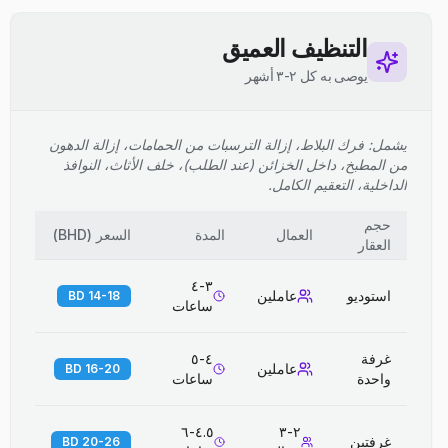
التنظيف العميق
يوصى به كل ٢-٣ أشهر
يشمل: فرك البلاط، إزالة الترسبات من الحمامات، إزالة الدهون
من المطبخ، داخل الخزائن (عند الطلب)، خلف الأثاث، النوافذ
الداخلية، التعقيم الكامل.
حجم
العمال
المدة
السعر
(
BHD
)
العقار
٣-٤
استوديو
عاملين
14-18 BD
ساعات
غرفة
٤-٥
عاملين
16-20 BD
واحدة
ساعات
٤.٥-٦
٢-٣
غرفتين
20-26 BD