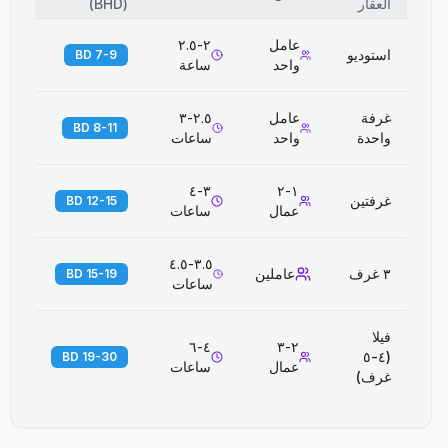
العقار
(
BHD
)
عامل
٢-٢.٥
استوديو
7-9 BD
واحد
ساعة
غرفة
عامل
٢.٥-٣
8-11 BD
واحدة
واحد
ساعات
٣-٤
١-٢
غرفتين
12-15 BD
عمال
ساعات
٣.٥-٤.٥
٣ غرف
عاملين
15-19 BD
ساعات
فيلا
٤-٦
٢-٣
(٤-٥
19-30 BD
عمال
ساعات
غرف)