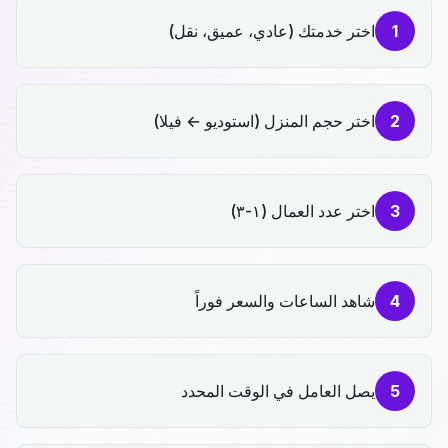
1
اختر خدمتك (عادي، عميق، نقل)
2
اختر حجم المنزل (استوديو ← فيلا)
3
اختر عدد العمال (١-٣)
4
شاهد الساعات والسعر فوراً
5
يصل العامل في الوقت المحدد