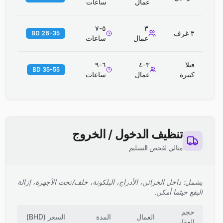
عمال
ساعات
٥-٧
٣
٣ غرف
26-35 BD
عمال
ساعات
فيلا
٣-٤
٦-٩
35-55 BD
كبيرة
عمال
ساعات
تنظيف الدخول / الخروج
مثالي لفحص التسليم
يشمل: داخل الخزائن، الأدراج، البلكونة، خلف/تحت الأجهزة، إزالة
البقع حيثما أمكن.
حجم
العمال
المدة
السعر
(
BHD
)
العقار