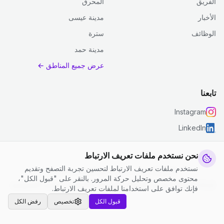
الفريق
المحرق
الأخبار
مدينة عيسى
الوظائف
سترة
مدينة حمد
عرض جميع المناطق ←
تابعنا
Instagram
LinkedIn
نحن نستخدم ملفات تعريف الارتباط
نستخدم ملفات تعريف الارتباط لتحسين تجربة التصفح وتقديم
© 2026 جست كلين. جميع الحقوق محفوظة.
محتوى مخصص وتحليل حركة المرور. بالنقر على "قبول الكل"،
إعدادات ملفات تعريف الارتباط
|
الشروط والأحكام
|
سياسة الخصوصية
فإنك توافق على استخدامنا لملفات تعريف الارتباط.
قبول الكل
تخصيص
رفض الكل