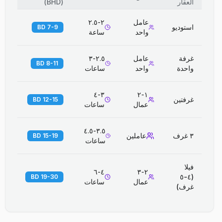
العقار
(
BHD
)
عامل
٢-٢.٥
استوديو
7-9 BD
واحد
ساعة
غرفة
عامل
٢.٥-٣
8-11 BD
واحدة
واحد
ساعات
٣-٤
١-٢
غرفتين
12-15 BD
عمال
ساعات
٣.٥-٤.٥
٣ غرف
عاملين
15-19 BD
ساعات
فيلا
٤-٦
٢-٣
(٤-٥
19-30 BD
عمال
ساعات
غرف)