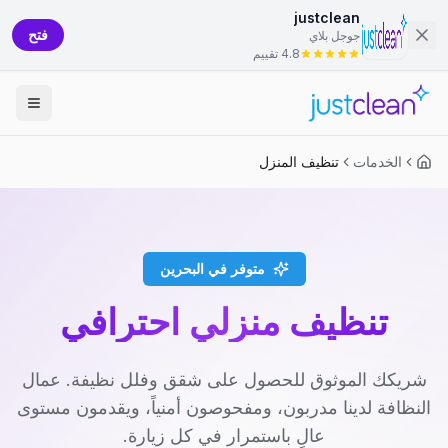
justclean
فتح
جوجل بلاي
4.8 تقييم
الخدمات
تنظيف المنزل
متوفر في البحرين
تنظيف منزلي احترافي
شريكك الموثوق للحصول على شقق وفلل نظيفة. عمال
النظافة لدينا مدربون، ومفحوصون أمنياً، ويقدمون مستوى
عالٍ باستمرار في كل زيارة.