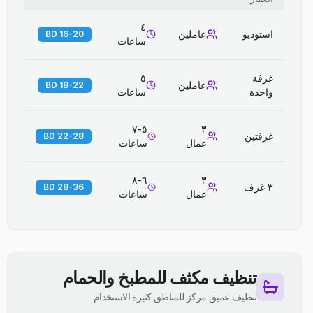
٤
استوديو
عاملين
16-20 BD
ساعات
غرفة
٥
عاملين
18-22 BD
واحدة
ساعات
٥-٧
٣
غرفتين
22-28 BD
عمال
ساعات
٦-٨
٣
٣ غرف
28-36 BD
عمال
ساعات
تنظيف مكثف للمطبخ والحمام
تنظيف عميق مركز للمناطق كثيرة الاستخدام