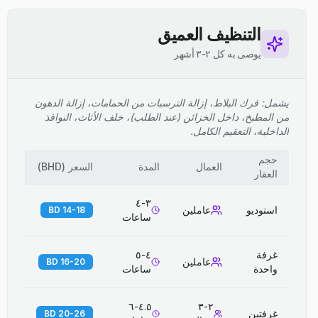
التنظيف العميق
يوصى به كل ٢-٣ أشهر
يشمل: فرك البلاط، إزالة الترسبات من الحمامات، إزالة الدهون
من المطبخ، داخل الخزائن (عند الطلب)، خلف الأثاث، النوافذ
الداخلية، التعقيم الكامل.
حجم
العمال
المدة
السعر
(
BHD
)
العقار
٣-٤
استوديو
عاملين
14-18 BD
ساعات
غرفة
٤-٥
عاملين
16-20 BD
واحدة
ساعات
٤.٥-٦
٢-٣
غرفتين
20-26 BD