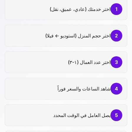
1
اختر خدمتك (عادي، عميق، نقل)
2
اختر حجم المنزل (استوديو ← فيلا)
3
اختر عدد العمال (١-٣)
4
شاهد الساعات والسعر فوراً
5
يصل العامل في الوقت المحدد