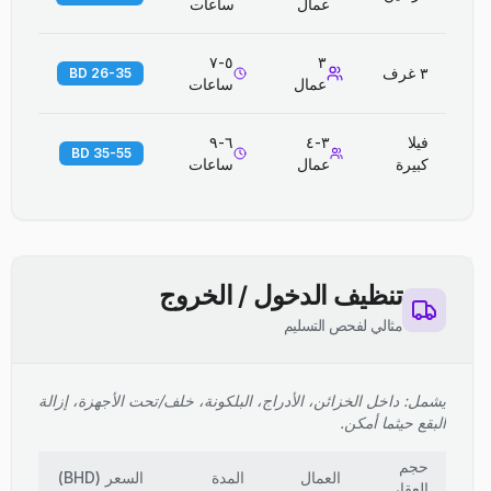
عمال
ساعات
٥-٧
٣
٣ غرف
26-35 BD
عمال
ساعات
فيلا
٣-٤
٦-٩
35-55 BD
كبيرة
عمال
ساعات
تنظيف الدخول / الخروج
مثالي لفحص التسليم
يشمل: داخل الخزائن، الأدراج، البلكونة، خلف/تحت الأجهزة، إزالة
البقع حيثما أمكن.
حجم
العمال
المدة
السعر
(
BHD
)
العقار