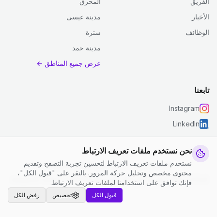
الفريق
المحرق
الأخبار
مدينة عيسى
الوظائف
سترة
مدينة حمد
عرض جميع المناطق ←
تابعنا
Instagram
LinkedIn
نحن نستخدم ملفات تعريف الارتباط
نستخدم ملفات تعريف الارتباط لتحسين تجربة التصفح وتقديم
© 2026 جست كلين. جميع الحقوق محفوظة.
محتوى مخصص وتحليل حركة المرور. بالنقر على "قبول الكل"،
إعدادات ملفات تعريف الارتباط
|
الشروط والأحكام
|
سياسة الخصوصية
فإنك توافق على استخدامنا لملفات تعريف الارتباط.
قبول الكل
تخصيص
رفض الكل