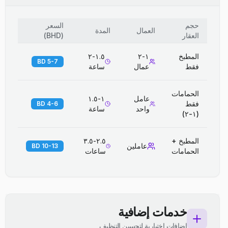
حجم
السعر
العمال
المدة
العقار
(
BHD
)
المطبخ
١-٢
١.٥-٢
5-7 BD
فقط
عمال
ساعة
الحمامات
عامل
١-١.٥
فقط
4-6 BD
واحد
ساعة
(١-٢)
المطبخ +
٢.٥-٣.٥
عاملين
10-13 BD
الحمامات
ساعات
خدمات إضافية
إضافات اختيارية لتحسين التنظيف