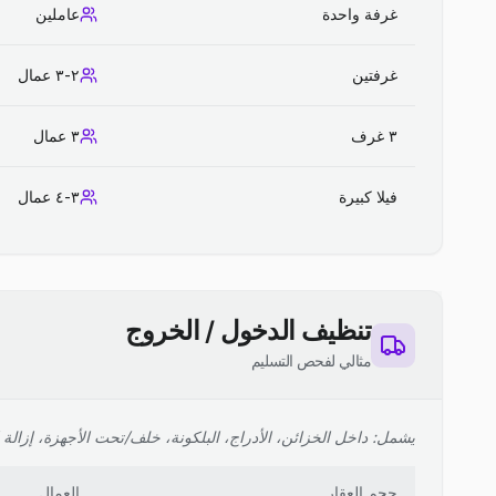
غرفة واحدة
عاملين
غرفتين
٢-٣ عمال
٣ غرف
٣ عمال
فيلا كبيرة
٣-٤ عمال
تنظيف الدخول / الخروج
مثالي لفحص التسليم
يشمل: داخل الخزائن، الأدراج، البلكونة، خلف/تحت الأجهزة، إزالة ا
حجم العقار
العمال