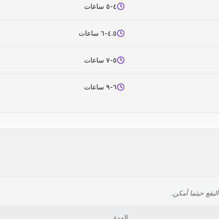
٤-٥ ساعات
٤.٥-٦ ساعات
٥-٧ ساعات
٦-٩ ساعات
لبقع حيثما أمكن.
المدة