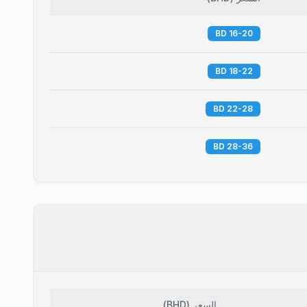
16-20 BD
18-22 BD
22-28 BD
28-36 BD
السعر
(
BHD
)