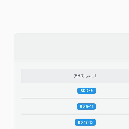
السعر
(
BHD
)
7-9 BD
8-11 BD
12-15 BD