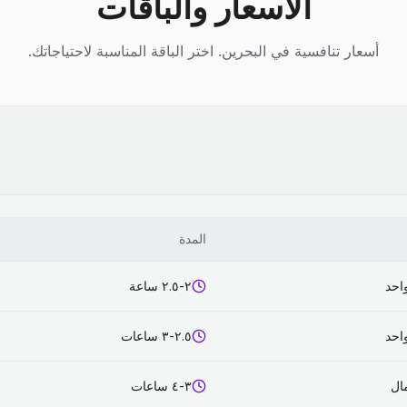
الأسعار والباقات
أسعار تنافسية في البحرين. اختر الباقة المناسبة لاحتياجاتك.
المدة
احد
٢-٢.٥ ساعة
احد
٢.٥-٣ ساعات
٣-٤ ساعات