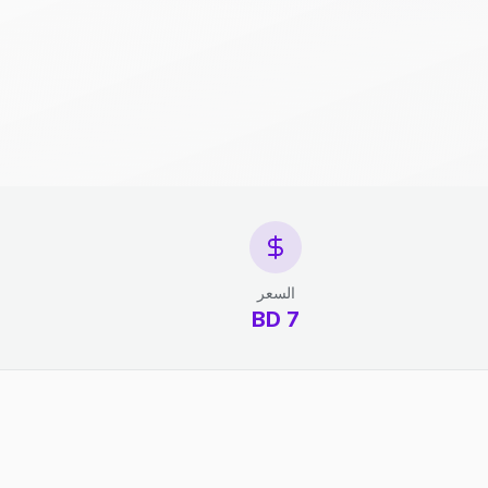
السعر
7 BD