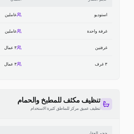
استوديو
عاملين
غرفة واحدة
عاملين
غرفتين
٣ عمال
٣ غرف
٣ عمال
تنظيف مكثف للمطبخ والحمام
تنظيف عميق مركز للمناطق كثيرة الاستخدام
حجم العقار