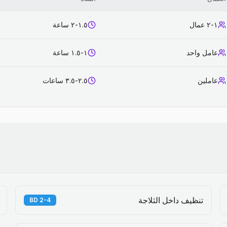
١-٢ عمال
١.٥-٢ ساعة
عامل واحد
١-١.٥ ساعة
عاملين
٢.٥-٣.٥ ساعات
تنظيف داخل الثلاجة
2-4 BD