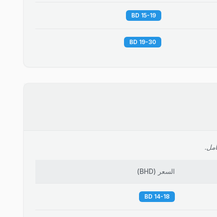
15-19 BD
19-30 BD
امل.
السعر
(
BHD
)
14-18 BD