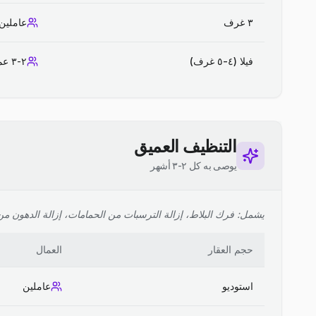
٣ غرف
عاملين
فيلا (٤-٥ غرف)
٢-٣ عمال
التنظيف العميق
يوصى به كل ٢-٣ أشهر
يشمل: فرك البلاط، إزالة الترسبات من الحمامات، إزالة الدهون من ا
حجم العقار
العمال
استوديو
عاملين