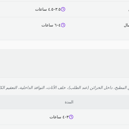
٣.٥-٤.٥ ساعات
٤-٦ ساعات
لمطبخ، داخل الخزائن (عند الطلب)، خلف الأثاث، النوافذ الداخلية، التعقيم الك
المدة
٣-٤ ساعات