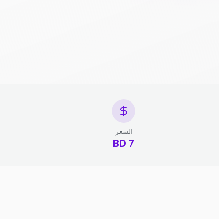
السعر
7 BD