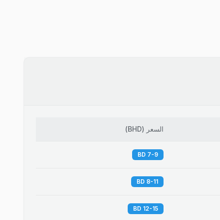
السعر
(
BHD
)
7-9 BD
8-11 BD
12-15 BD