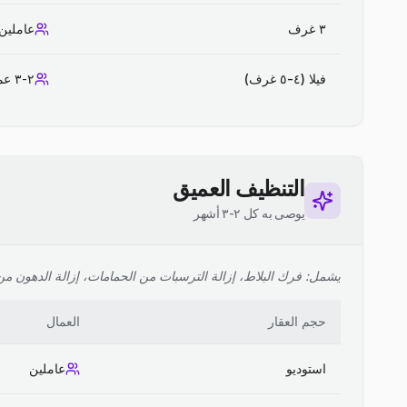
٣ غرف
عاملين
فيلا (٤-٥ غرف)
٢-٣ عمال
التنظيف العميق
يوصى به كل ٢-٣ أشهر
يشمل: فرك البلاط، إزالة الترسبات من الحمامات، إزالة الدهون من ا
حجم العقار
العمال
استوديو
عاملين