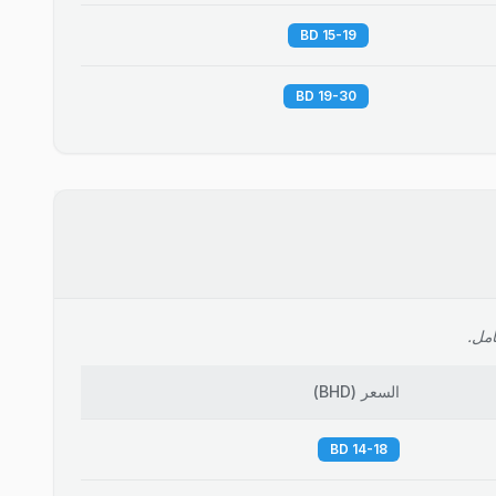
15-19 BD
19-30 BD
امل.
السعر
(
BHD
)
14-18 BD