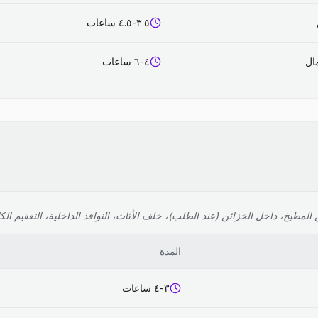
٣.٥-٤.٥ ساعات
٤-٦ ساعات
لمطبخ، داخل الخزائن (عند الطلب)، خلف الأثاث، النوافذ الداخلية، التعقيم الك
المدة
٣-٤ ساعات