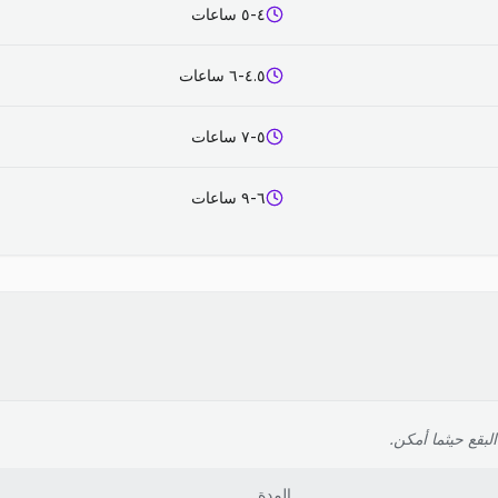
٤-٥ ساعات
٤.٥-٦ ساعات
٥-٧ ساعات
٦-٩ ساعات
لبقع حيثما أمكن.
المدة