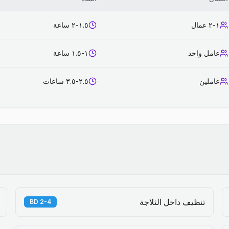
١-٢ عمال
١.٥-٢ ساعة
عامل واحد
١-١.٥ ساعة
عاملين
٢.٥-٣.٥ ساعات
تنظيف داخل الثلاجة
2-4 BD