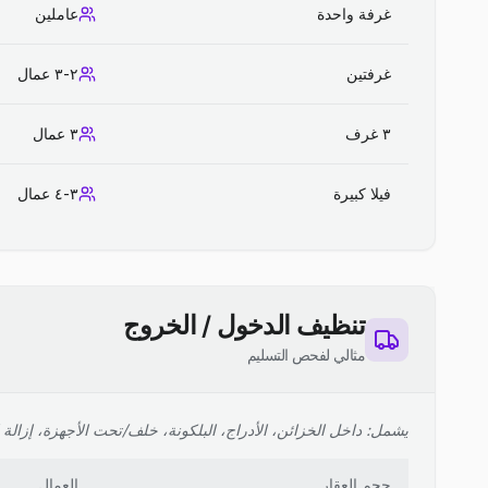
غرفة واحدة
عاملين
غرفتين
٢-٣ عمال
٣ غرف
٣ عمال
فيلا كبيرة
٣-٤ عمال
تنظيف الدخول / الخروج
مثالي لفحص التسليم
يشمل: داخل الخزائن، الأدراج، البلكونة، خلف/تحت الأجهزة، إزالة ا
حجم العقار
العمال