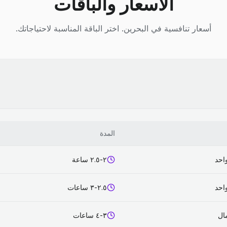
الأسعار والباقات
أسعار تنافسية في البحرين. اختر الباقة المناسبة لاحتياجاتك.
المدة
احد
٢-٢.٥ ساعة
احد
٢.٥-٣ ساعات
٣-٤ ساعات