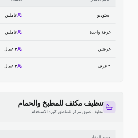
استوديو
عاملين
غرفة واحدة
عاملين
غرفتين
٣ عمال
٣ غرف
٣ عمال
تنظيف مكثف للمطبخ والحمام
تنظيف عميق مركز للمناطق كثيرة الاستخدام
حجم العقار