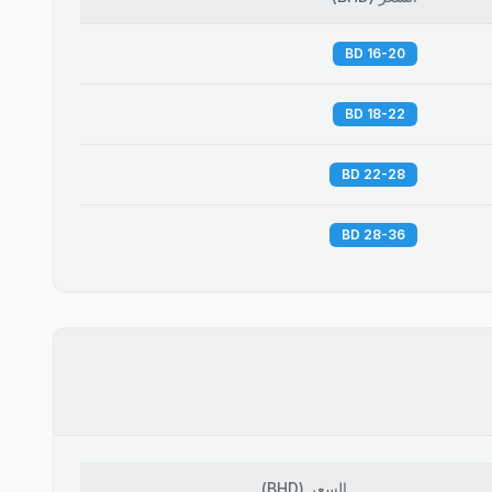
16-20 BD
18-22 BD
22-28 BD
28-36 BD
السعر
(
BHD
)