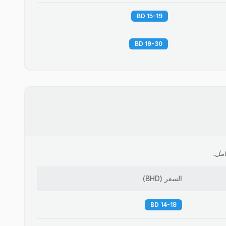
15-19 BD
19-30 BD
امل.
السعر
(
BHD
)
14-18 BD