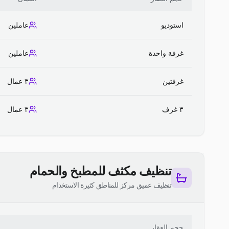
استوديو
عاملين
غرفة واحدة
عاملين
غرفتين
٣ عمال
٣ غرف
٣ عمال
تنظيف مكثف للمطبخ والحمام
تنظيف عميق مركز للمناطق كثيرة الاستخدام
حجم العقار