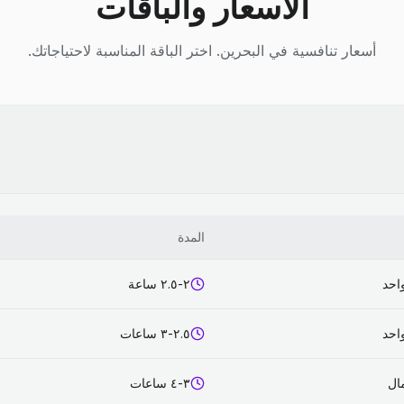
الأسعار والباقات
أسعار تنافسية في البحرين. اختر الباقة المناسبة لاحتياجاتك.
المدة
احد
٢-٢.٥ ساعة
احد
٢.٥-٣ ساعات
٣-٤ ساعات