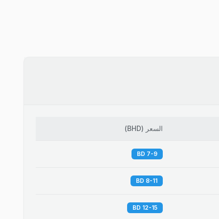
السعر
(
BHD
)
7-9 BD
8-11 BD
12-15 BD