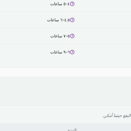
٤-٥ ساعات
٤.٥-٦ ساعات
٥-٧ ساعات
٦-٩ ساعات
لبقع حيثما أمكن.
المدة