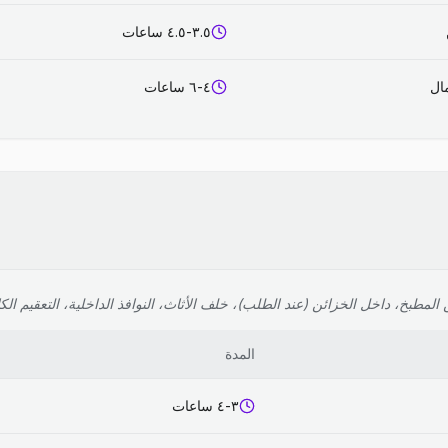
٣.٥-٤.٥ ساعات
٤-٦ ساعات
لمطبخ، داخل الخزائن (عند الطلب)، خلف الأثاث، النوافذ الداخلية، التعقيم الك
المدة
٣-٤ ساعات