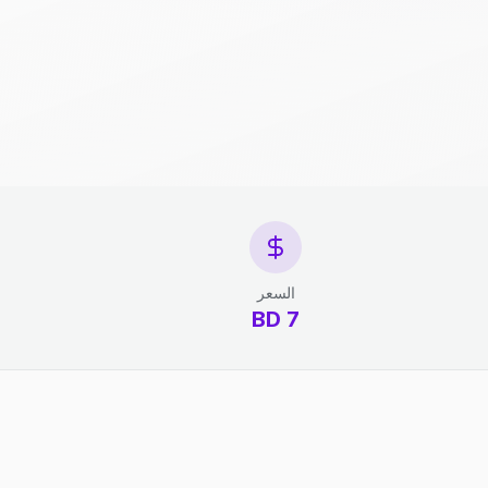
السعر
7 BD