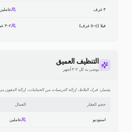
٣ غرف
عاملين
فيلا (٤-٥ غرف)
٢-٣ عمال
التنظيف العميق
يوصى به كل ٢-٣ أشهر
يشمل: فرك البلاط، إزالة الترسبات من الحمامات، إزالة الدهون من ا
حجم العقار
العمال
استوديو
عاملين