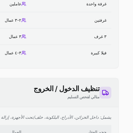
غرفة واحدة
عاملين
غرفتين
٢-٣ عمال
٣ غرف
٣ عمال
فيلا كبيرة
٣-٤ عمال
تنظيف الدخول / الخروج
مثالي لفحص التسليم
يشمل: داخل الخزائن، الأدراج، البلكونة، خلف/تحت الأجهزة، إزالة ا
حجم العقار
العمال