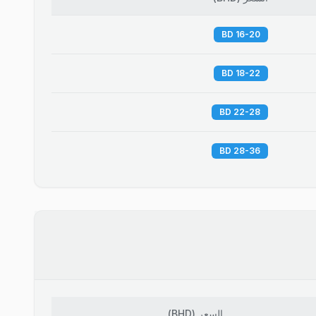
16-20 BD
18-22 BD
22-28 BD
28-36 BD
السعر
(
BHD
)