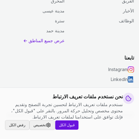
الفريق
المحرق
الأخبار
مدينة عيسى
الوظائف
سترة
مدينة حمد
عرض جميع المناطق ←
تابعنا
Instagram
LinkedIn
نحن نستخدم ملفات تعريف الارتباط
نستخدم ملفات تعريف الارتباط لتحسين تجربة التصفح وتقديم
© 2026 جست كلين. جميع الحقوق محفوظة.
محتوى مخصص وتحليل حركة المرور. بالنقر على "قبول الكل"،
إعدادات ملفات تعريف الارتباط
|
الشروط والأحكام
|
سياسة الخصوصية
فإنك توافق على استخدامنا لملفات تعريف الارتباط.
قبول الكل
تخصيص
رفض الكل