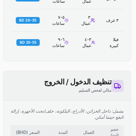
عمال
ساعات
٥-٧
٣
٣ غرف
26-35 BD
عمال
ساعات
فيلا
٣-٤
٦-٩
35-55 BD
كبيرة
عمال
ساعات
تنظيف الدخول / الخروج
مثالي لفحص التسليم
يشمل: داخل الخزائن، الأدراج، البلكونة، خلف/تحت الأجهزة، إزالة
البقع حيثما أمكن.
حجم
العمال
المدة
السعر
(
BHD
)
العقار