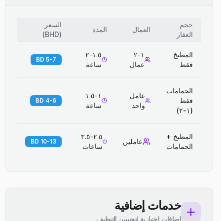
حجم
السعر
العمال
المدة
العقار
(
BHD
)
المطبخ
١-٢
١.٥-٢
5-7 BD
فقط
عمال
ساعة
الحمامات
عامل
١-١.٥
فقط
4-6 BD
واحد
ساعة
(١-٢)
المطبخ +
٢.٥-٣.٥
عاملين
10-13 BD
الحمامات
ساعات
خدمات إضافية
إضافات اختيارية لتحسين التنظيف