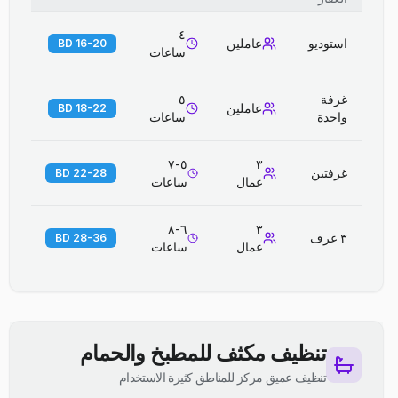
٤
استوديو
عاملين
16-20 BD
ساعات
غرفة
٥
عاملين
18-22 BD
واحدة
ساعات
٥-٧
٣
غرفتين
22-28 BD
عمال
ساعات
٦-٨
٣
٣ غرف
28-36 BD
عمال
ساعات
تنظيف مكثف للمطبخ والحمام
تنظيف عميق مركز للمناطق كثيرة الاستخدام