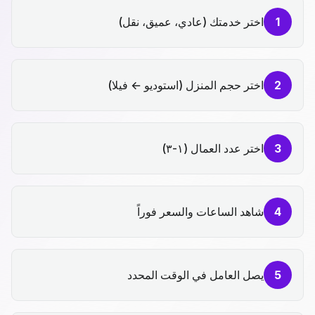
1
اختر خدمتك (عادي، عميق، نقل)
2
اختر حجم المنزل (استوديو ← فيلا)
3
اختر عدد العمال (١-٣)
4
شاهد الساعات والسعر فوراً
5
يصل العامل في الوقت المحدد