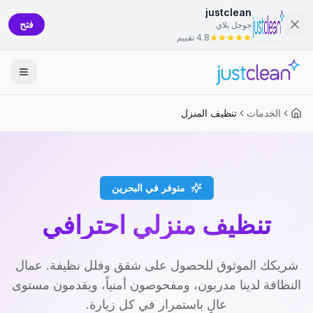
justclean
فتح
جوجل بلاي
4.8 تقييم
الخدمات
تنظيف المنزل
متوفر في البحرين
تنظيف منزلي احترافي
شريكك الموثوق للحصول على شقق وفلل نظيفة. عمال
النظافة لدينا مدربون، ومفحوصون أمنياً، ويقدمون مستوى
عالٍ باستمرار في كل زيارة.