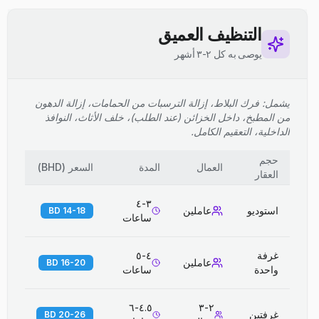
التنظيف العميق
يوصى به كل ٢-٣ أشهر
يشمل: فرك البلاط، إزالة الترسبات من الحمامات، إزالة الدهون
من المطبخ، داخل الخزائن (عند الطلب)، خلف الأثاث، النوافذ
الداخلية، التعقيم الكامل.
حجم
العمال
المدة
السعر
(
BHD
)
العقار
٣-٤
استوديو
عاملين
14-18 BD
ساعات
غرفة
٤-٥
عاملين
16-20 BD
واحدة
ساعات
٤.٥-٦
٢-٣
غرفتين
20-26 BD