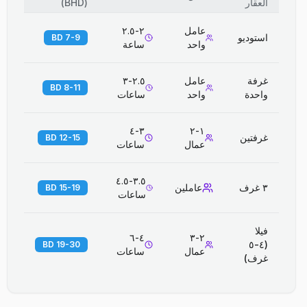
العقار
(
BHD
)
عامل
٢-٢.٥
استوديو
7-9 BD
واحد
ساعة
غرفة
عامل
٢.٥-٣
8-11 BD
واحدة
واحد
ساعات
٣-٤
١-٢
غرفتين
12-15 BD
عمال
ساعات
٣.٥-٤.٥
٣ غرف
عاملين
15-19 BD
ساعات
فيلا
٤-٦
٢-٣
(٤-٥
19-30 BD
عمال
ساعات
غرف)